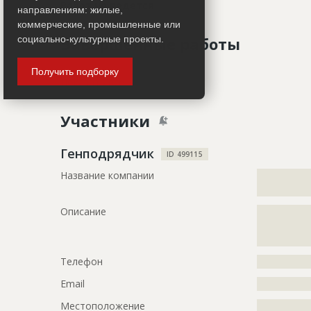
Работ не ведется
направлениям: жилые,
коммерческие, промышленные или
социально-культурные проекты.
Завершенные работы
Получить подборку
ID
75136
Показать все
Название
Изготовлен
Участники
перегородк
Дата обновления
??????????
Генподрядчик
ID 499115
Описание
?????????????
Название компании
?????????????
?????????????
??????
?????????????
?????????????
Описание
?????????????
?????????????
?????????????
Телефон
?????????????
Email
?????????????
Местоположение
?????????????