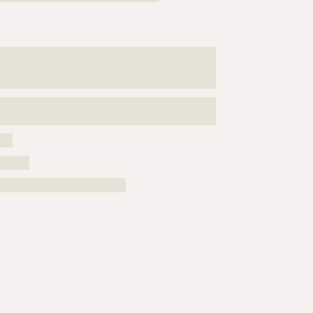
???????????????????????????????????????????????????
???????????????????????????????????????????????????
???????????????????????????????????????????????????
????????????????????????????????????
???
???????
??????????????????????????????