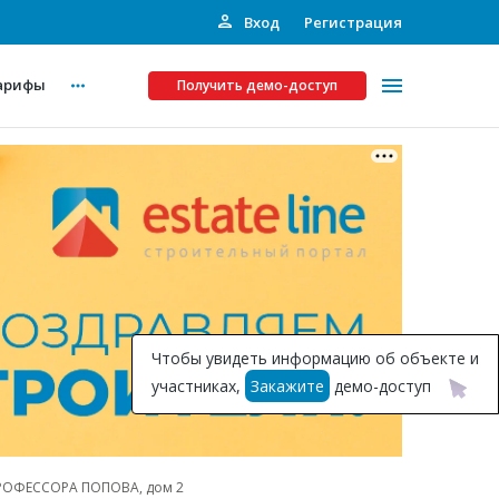
Вход
Регистрация
арифы
Получить демо-доступ
Платные услуги
ства
Рекламодателям
Call-центр
Инвестпроекты
ты
Чтобы увидеть информацию об объекте и
Подписка на Базу
участниках,
Закажите
демо-доступ
Пресс-релизы
Правила работы
 ПРОФЕССОРА ПОПОВА, дом 2