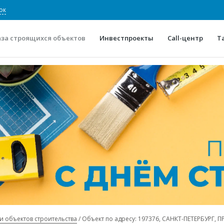
ок
аза строящихся объектов
Инвестпроекты
Call-центр
Т
О проекте
Конкурентные преимуще
Отзывы
Горячие объек
Глоссарий
Новости
и объектов строительства
Объект по адресу: 197376, САНКТ-ПЕТЕРБУРГ,