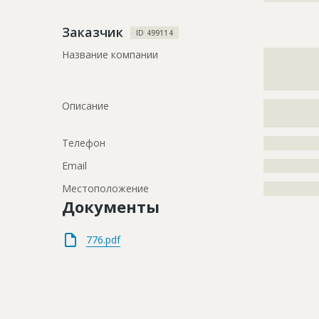
Заказчик
ID 499114
Название компании
?????????????
?????????????
?
Описание
?????????????
?????????????
Телефон
?????????????
Email
?????????????
Местоположение
?????????????
Документы
776.pdf