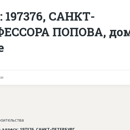
: 197376, САНКТ-
ЕССОРА ПОПОВА, дом
е
ки
роительства
 адресу: 197376, САНКТ-ПЕТЕРБУРГ,