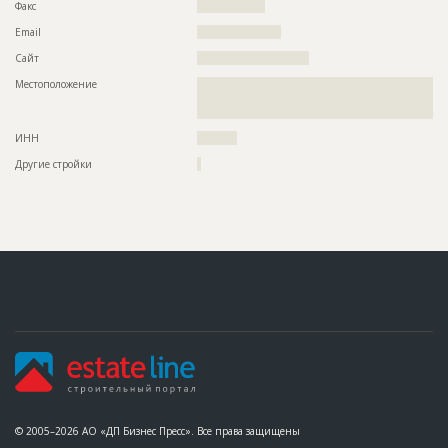
Факс
?????????????????
Email
?????????????????????
Сайт
????????????????????????????
Местоположение
??????????????????????????????????????????????????????????
??????????????????????????????????????????????????????????
?
ИНН
??????????
Другие стройки
?
© 2005–2026 АО «ДП Бизнес Пресс». Все права защищены