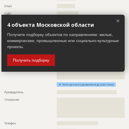
Email
????????????????
Сайт
???????????????????
×
Местоположение
??????????????????????????????????????????????????????????
4 объекта Московской области
??????????????????????????????????????????????????????????
?????????????
Получите подборку объектов по направлениям: жилые,
ИНН
??????????
коммерческие, промышленные или социально-культурные
Другие стройки
??
проекты.
Заказчик
ID 48045
Получить подборку
Название компании
??????????????????????????????????????????????????????????
??????????????????????????????????????????????????????????
??????????????????????????????????????????????????????????
??????????????????????????????????
Колл-центр не дозвонился до участника
Руководитель
????????????????????????????????????????????????????
Описание
??????????????????????????????????????????????????????????
??????????????????????????????????????????????????????????
??????????????????????????????????????????????????????????
??????????????????????????????????????????????????????????
???????????????????
Телефон
????????????????????????????????????