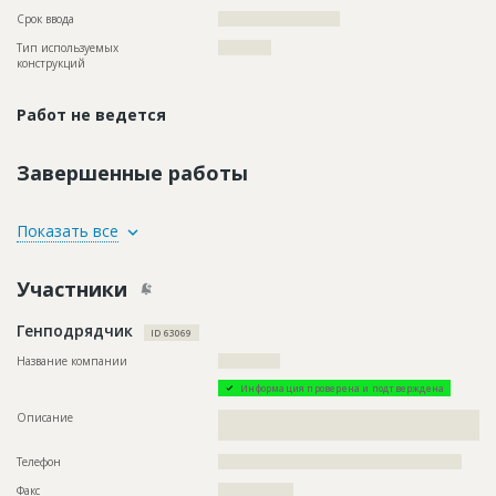
Срок ввода
??????????????????????
Тип используемых
????????????
конструкций
Работ не ведется
Завершенные работы
ID
74563
Показать все
Название
Рытье траншей при строительстве теплосети
Участники
Дата обновления
??????????
Описание
??????????????????????????????????????????????????????????
Генподрядчик
?????????
ID 63069
Этап строительства
Нулевой цикл
Название компании
??????????????
Ответственный
???????????????????????????????????????????????
Информация проверена и подтверждена
???????????????????????????????????????????????
???????????????????????????????????????????????
Описание
??????????????????????????????????????????????????????????
????????????????????????????
?????????????????????????????????????????????????????
Предполагаемые потребности
??????????????????????????????????????????????????????????
Телефон
???????????????????????????????????????????????????????
?????????????????????????????
Факс
?????????????????