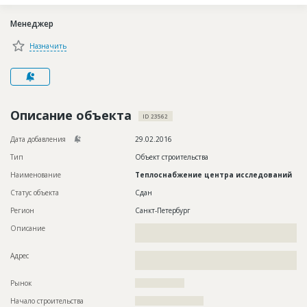
Новости
Менеджер
Платные услуги
Назначить
Пресс-релизы
Правила работы
Контакты
Описание объекта
ID 23562
Личный кабинет
Дата добавления
29.02.2016
Тип
Объект строительства
Наименование
Теплоснабжение центра исследований
Статус объекта
Сдан
Регион
Санкт-Петербург
Описание
??????????????????????????????????????????????????????????
????????????????????????????????????????
Адрес
??????????????????????????????????????????????????????????
?????????????????????????????????????????
Рынок
??????????????????
Начало строительства
????????????????????