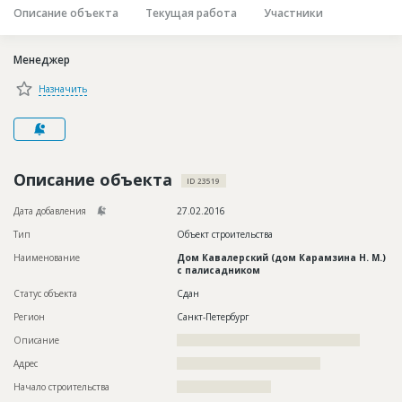
Описание объекта
Текущая работа
Участники
Новости
Платные услуги
Менеджер
Пресс-релизы
Назначить
Правила работы
Контакты
Описание объекта
Личный кабинет
ID 23519
Дата добавления
27.02.2016
Тип
Объект строительства
Наименование
Дом Кавалерский (дом Карамзина Н. М.)
с палисадником
Статус объекта
Сдан
Регион
Санкт-Петербург
Описание
???????????????????????????????????????????????????
Адрес
????????????????????????????????????????
Начало строительства
?????????????????????