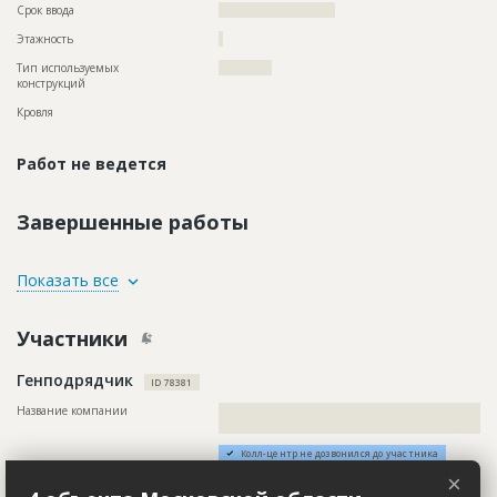
Срок ввода
?????????????????????
Этажность
?
Тип используемых
????????????
конструкций
Кровля
Работ не ведется
Завершенные работы
ID
75411
Показать все
Название
Строительство инженерных сетей при
реставрации здания
Участники
Дата обновления
??????????
Генподрядчик
Описание
??????????????????????????????????????????????????????????
ID 78381
???????????????????????????
Название компании
??????????????????????????????????????????????????????????
Этап строительства
Внутренние и отделочные работы
???????????????????????????????
Ответственный
???????????????????????????????????????????????
Колл-центр не дозвонился до участника
??????????????????????????????????????????????
×
Руководитель
??????????????????????????????????????????????????????????
Предполагаемые потребности
??????????????????????????????????????????????????????????