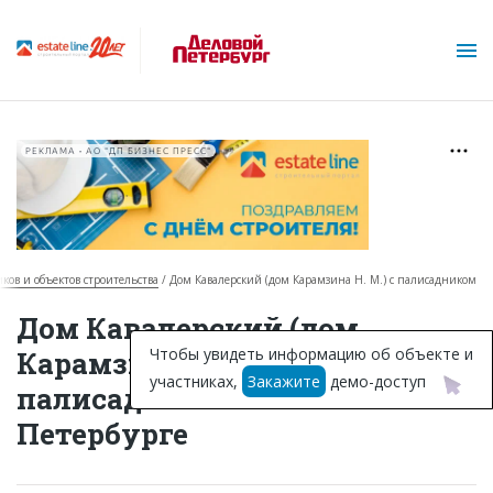
РЕКЛАМА • АО "ДП БИЗНЕС ПРЕСС"
иков и объектов строительства
Дом Кавалерский (дом Карамзина Н. М.) с палисадником
О проекте
Дом Кавалерский (дом
Горячие объекты
Чтобы увидеть информацию об объекте и
Карамзина Н. М.) с
участниках,
Закажите
демо-доступ
База строящихся объектов
палисадником в Санкт-
Петербурге
Инвестпроекты
Глоссарий