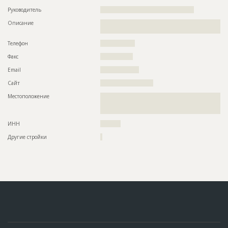
Руководитель
??????????????????????????????????????????????
Описание
??????????????????????????????????????????????????????????
????
Телефон
?????????????????
Факс
????????????????
Email
???????????????????
Сайт
??????????????????????????
Местоположение
??????????????????????????????????????????????????????????
??????????????????????????????????????????????????????????
?????????
ИНН
??????????
Другие стройки
?