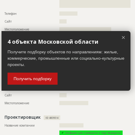
???????????????????????????????????????????????
??????????????????????????????????????????????????????????
????????????????????????????????????????????????????
Предполагаемые потребности
??????????????????????????????????????????????????????????
??????????????????????????????????????????????????????????
Телефон
???????????????
??????????????????????????????????????????????????????????
Сайт
??????
???????????????????????????????????????????????????????
Местоположение
???????????????????????????????????????????
ID
74053
×
4 объекта Московской области
Заказчик
Название
Монтаж каркаса здания торгового центра
ID 498476
Дата обновления
??????????
Получите подборку объектов по направлениям: жилые,
Название компании
????????????????
коммерческие, промышленные или социально-культурные
Описание
??????????????????????????????????????????????????????????
Информация проверена и подтверждена
??????????????????????????????????????????????????????????
проекты.
Описание
??????????????????????????????????????????????????????????
?????????
??????????????????????????????????????????????????????????
Этап строительства
Общестроительные работы
??????????????????????????????????????????????????????????
Получить подборку
????????????????????????????????
Ответственный
???????????????????????????????????????????????
???????????????????????????????????????????????
Телефон
???????????????
Сайт
??????
Местоположение
????????????????????????
Проектировщик
ID 483934
Название компании
????????????????????
Информация проверена и подтверждена