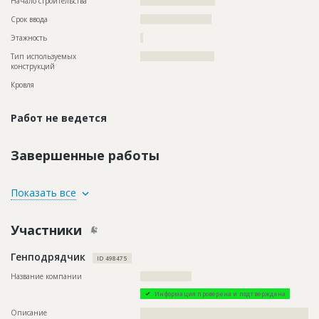
Начало строительства
?????????????????????
Срок ввода
????????????????????
Этажность
?
Тип используемых
??????????????????????????
конструкций
Кровля
Работ не ведется
Завершенные работы
ID
79764
Показать все
Название
Монтаж сэндвич-панелей при строительстве
здания торгового центра
Участники
Дата обновления
??????????
Генподрядчик
Описание
??????????????????????????????????????????????????????????
ID 498475
??????????????????????????????????????????????????????????
??
Название компании
??????????????????
Этап строительства
Общестроительные работы
Информация проверена и подтверждена
Ответственный
???????????????????????????????????????????????
Описание
??????????????????????????????????????????????????????????