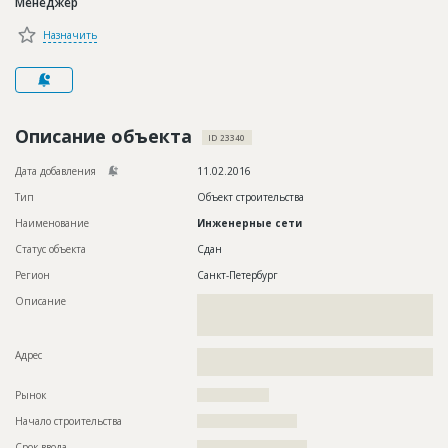
Менеджер
Новости
Назначить
Платные услуги
Пресс-релизы
Правила работы
Описание объекта
ID 23340
Контакты
Дата добавления
11.02.2016
Тип
Объект строительства
Личный кабинет
Наименование
Инженерные сети
Статус объекта
Сдан
Регион
Санкт-Петербург
Описание
??????????????????????????????????????????????????????????
??????????????????????????????????????????????????????????
?????????????????
Адрес
??????????????????????????????????????????????????????????
????????
Рынок
??????????????????
Начало строительства
????????????????????
Срок ввода
??????????????????????