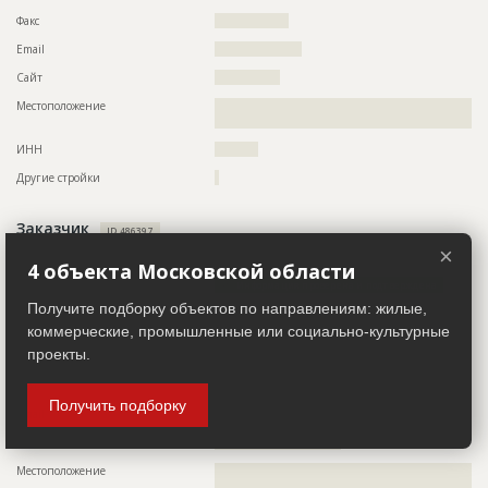
Факс
?????????????????
Email
????????????????????
Сайт
???????????????
Местоположение
??????????????????????????????????????????????????????????
????????
ИНН
??????????
Другие стройки
?
Заказчик
ID 486397
×
Название компании
??????????????????????????????????????????????????
4 объекта Московской области
Информация проверена и подтверждена
Получите подборку объектов по направлениям: жилые,
Описание
??????????????????????????????????????????????????????????
??????????????????????????????????????
коммерческие, промышленные или социально-культурные
проекты.
Телефон
????????????????????????????????????
Факс
?????????????????
Получить подборку
Email
???????????????????????
Сайт
?????????????????????????????
Местоположение
??????????????????????????????????????????????????????????
????????????????????????????????????????????????????????