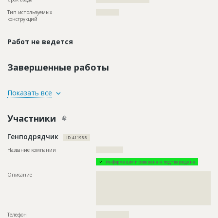
Тип используемых
????????????
конструкций
Работ не ведется
Завершенные работы
ID
73993
Показать все
Название
Предстоит рытье траншей для строительства
водопровода
Участники
Дата обновления
??????????
Генподрядчик
Описание
??????????????????????????????????????????????????????????
ID 411988
???????????????????????????????
Название компании
??????????????
Этап строительства
Нулевой цикл
Информация проверена и подтверждена
Предполагаемые потребности
?????????????????????????????????????????????
Описание
??????????????????????????????????????????????????????????
??????????????????????????????????????????????????????????
??????????????????????????????????????????????????????????
??????????????????????????????????????????????????????????
???????????????????
Телефон
?????????????????