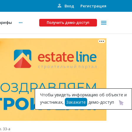
Вход
Регистрация
арифы
Получить демо-доступ
Платные услуги
ства
Рекламодателям
Call-центр
Инвестпроекты
ты
Чтобы увидеть информацию об объекте и
Подписка на Базу
участниках,
Закажите
демо-доступ
Пресс-релизы
Правила работы
. 33-а