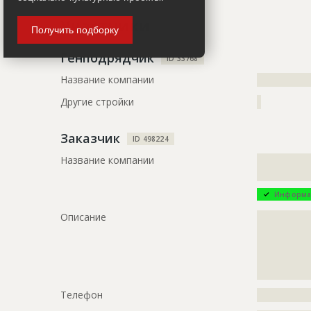
Название
Аварийные
Участники
Дата обновления
??????????
Получить подборку
Описание
?????????????
Генподрядчик
ID 33768
?????????????
Название компании
?????????????
Другие стройки
?
Заказчик
ID 498224
Название компании
?????????????
?????????????
Информа
Описание
?????????????
?????????????
?????????????
?????????????
?????????????
Телефон
?????????????