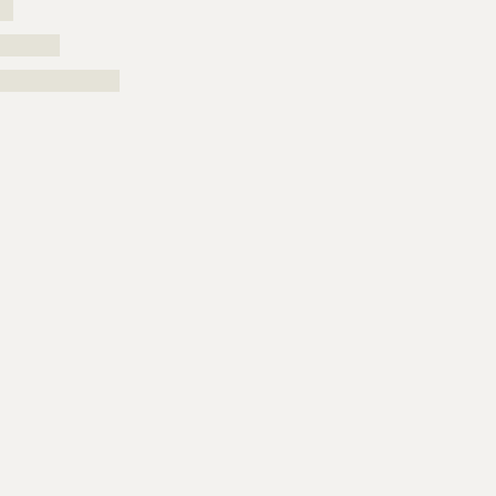
??
?????????
??????????????????