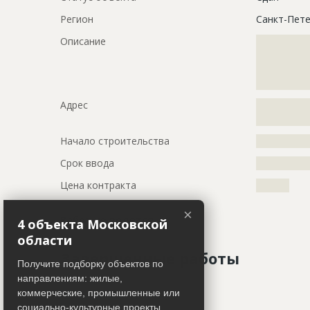
Регион
Санкт-Пете
Описание
?????????????
?????????????
?????????????
?????????????
Адрес
?????????????
??????
Начало строительства
???????????
Срок ввода
???????????
Цена контракта
????????
×
Работ не ведется
4 объекта Московской
области
Завершенные работы
Получите подборку объектов по
направлениям: жилые,
коммерческие, промышленные или
ID
73718
Показать все
социально-культурные проекты.