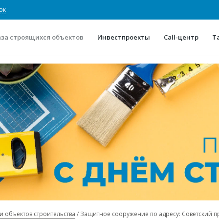
ок
аза строящихся объектов
Инвестпроекты
Call-центр
Т
О проекте
Конкурентные преимуще
Отзывы
Горячие объек
Глоссарий
Новости
и объектов строительства
Защитное сооружение по адресу: Советский пр