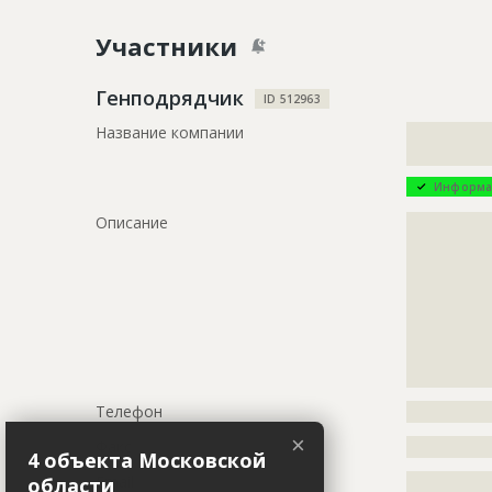
Название
Отделка п
Участники
Дата обновления
??????????
Описание
?????????????
Генподрядчик
ID 512963
?????????????
Название компании
?????????????
Этап строительства
Внутренни
?????????
Ответственный
???????????
Информа
???????????
Описание
?????????????
???????????
?????????????
Предполагаемые потребности
?????????????
?????????????
?????????????
?????????????
?????????????
?????????????
?????????????
?????????????
?????????????
?????????????
?????????????
?????????????
?????????????
Телефон
?????????????
?????????????
?????????????
×
Факс
?????????????
4 объекта Московской
?????????????
?????????????
Email
?????????????
области