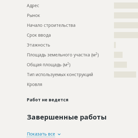
Адрес
?????????????
Рынок
?????????????
Начало строительства
???????????
Срок ввода
???????????
Этажность
?
2
Площадь земельного участка (м
)
????
2
Общая площадь (м
)
??????
Тип используемых конструкций
????????????
Кровля
Работ не ведется
Завершенные работы
ID
119333
Показать все