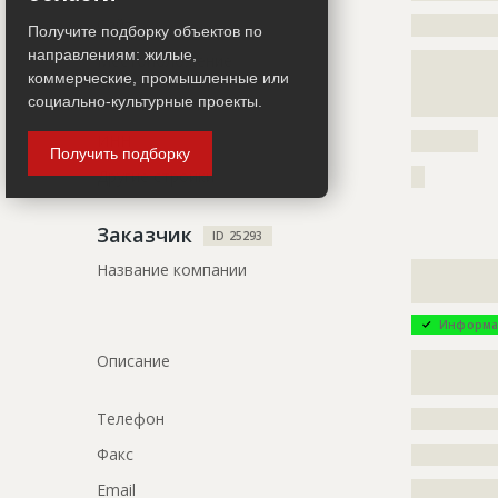
?????????????
Сайт
?????????????
?????????????
Получите подборку объектов по
направлениям: жилые,
Местоположение
?????????????
коммерческие, промышленные или
?????????????
ID
111834
социально-культурные проекты.
?????????????
Название
Утепление 
ИНН
??????????
пожарного
Получить подборку
Другие стройки
??
Дата обновления
??????????
Описание
?????????????
Заказчик
ID 25293
?????????????
?????????????
Название компании
?????????????
?????????????
Этап строительства
Фасадные 
Информа
Ответственный
???????????
???????????
Описание
?????????????
???????????
?????????????
Предполагаемые потребности
?????????????
Телефон
?????????????
?????????????
Факс
?????????????
?????????????
?????????????
Email
?????????????