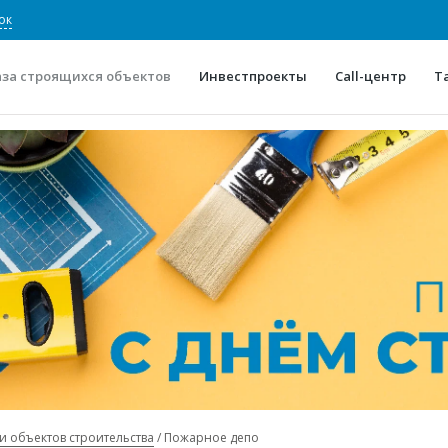
ок
аза строящихся объектов
Инвестпроекты
Call-центр
Т
О проекте
Конкурентные преимуще
Отзывы
Горячие объек
Глоссарий
Новости
и объектов строительства
Пожарное депо