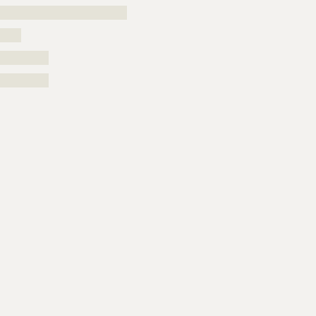
??????????????????????????????
?????
??????????
??????????