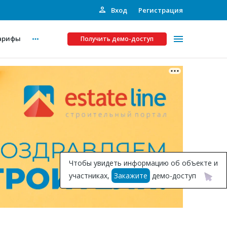
Вход
Регистрация
арифы
Получить демо-доступ
Платные услуги
ства
Рекламодателям
Call-центр
Инвестпроекты
ты
Чтобы увидеть информацию об объекте и
Подписка на Базу
участниках,
Закажите
демо-доступ
Пресс-релизы
Правила работы