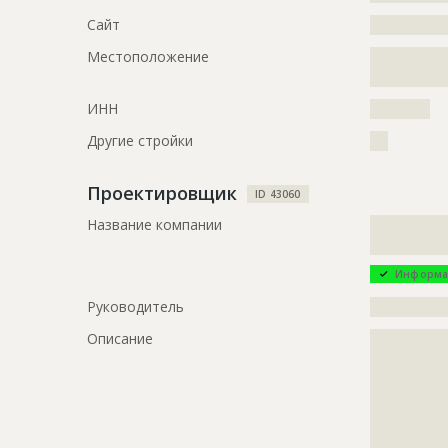
?????????????
?????????????
Сайт
?????????????
?????????????
Местоположение
?????????????
?????????????
?????????????
?????????????
?????????????
ИНН
??????????
?????????????
Другие стройки
???
?????????????
?????????????
Проектировщик
ID 43060
ID
105521
Название компании
?????????????
?????????????
Название
Кладка сте
пожарного
Информа
Дата обновления
??????????
Руководитель
?????????????
Описание
?????????????
Описание
?????????????
?????????????
?????????????
?????
?????????????
?????????????
Этап строительства
Общестрои
?????????????
Ответственный
???????????
?????????????