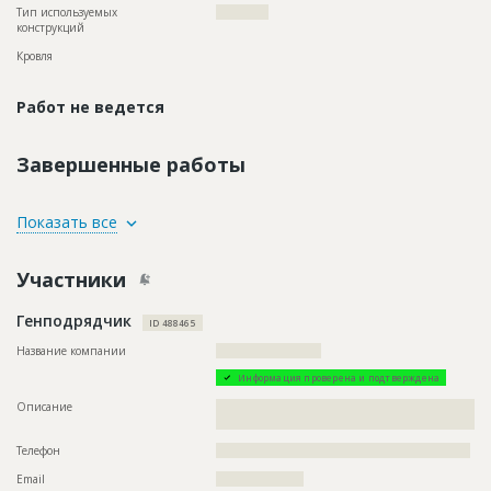
Тип используемых
????????????
конструкций
Кровля
Работ не ведется
Завершенные работы
ID
73402
Показать все
Название
Демонтаж перегородок при капитальном
ремонте здания жилого дома
Участники
Дата обновления
??????????
Генподрядчик
Описание
??????????????????????????????????????????????????????????
ID 488465
?????
Название компании
????????????????????????
Этап строительства
Демонтаж
Информация проверена и подтверждена
Описание
??????????????????????????????????????????????????????????
??????????????????????????????????????????
Телефон
??????????????????????????????????????????????????????????
Email
????????????????????