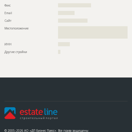
Факс
????????????????????????????
Email
??????????????
Сайт
?????????????????????????
Местоположение
??????????????????????????????????????????????????????????
??????????????????????????????????????????????????????????
????????
ИНН
??????????
Другие стройки
??
© 2005–2026 АО «ДП Бизнес Пресс». Все права защищены