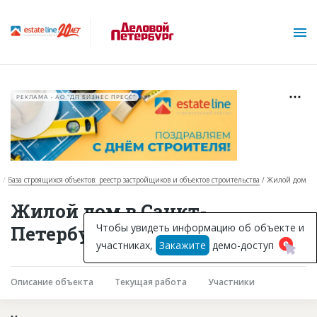
РЕКЛАМА • АО "ДП БИЗНЕС ПРЕСС"
я
База строящихся объектов: реестр застройщиков и объектов строительства
Жилой дом
О проекте
Жилой дом в Санкт-
Горячие объекты
Чтобы увидеть информацию об объекте и
Петербурге
участниках,
Закажите
демо-доступ
База строящихся объектов
Инвестпроекты
Описание объекта
Текущая работа
Участники
Глоссарий