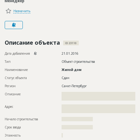
Менеджер
Новости
Назначить
Платные услуги
Пресс-релизы
Правила работы
Описание объекта
ID 23110
Контакты
Дата добавления
21.01.2016
Тип
Объект строительства
Личный кабинет
Наименование
Жилой дом
Статус объекта
Сдан
Регион
Санкт-Петербург
Описание
??????????????????????????????????????????????????????????
????????????????????????
Адрес
??????????????????????????????????????????????????????????
???????????????????????????
Начало строительства
????????????????????
Срок ввода
????????????????????
Этажность
?