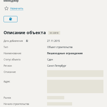
Менеджер
Новости
Назначить
Платные услуги
Пресс-релизы
Правила работы
Описание объекта
ID 22818
Контакты
Дата добавления
27.11.2015
Тип
Объект строительства
Личный кабинет
Наименование
Пешеходные ограждения
Статус объекта
Сдан
Регион
Санкт-Петербург
Описание
??????????????????????????????????????????????????????????
???
Адрес
??????????????????????????????????????????????????????????
??????????????????????????????????????????????????????????
??????????????????????????????????????????????????????????
???????????????
Рынок
??????????????????
Начало строительства
?????????????????????