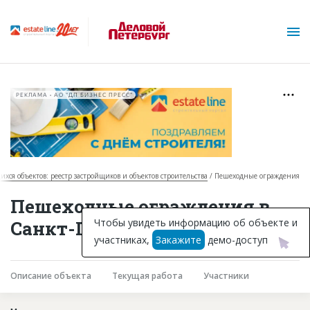
РЕКЛАМА • АО "ДП БИЗНЕС ПРЕСС"
ихся объектов: реестр застройщиков и объектов строительства
Пешеходные ограждения
О проекте
Пешеходные ограждения в
Горячие объекты
Чтобы увидеть информацию об объекте и
Санкт-Петербурге
участниках,
Закажите
демо-доступ
База строящихся объектов
Инвестпроекты
Описание объекта
Текущая работа
Участники
Глоссарий