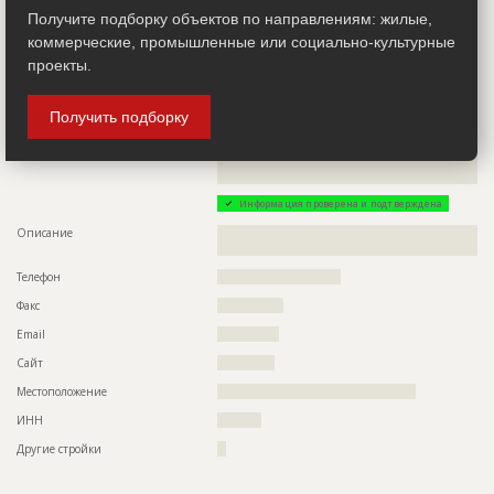
Получите подборку объектов по направлениям: жилые,
Местоположение
??????????????????????????????????????????????????????????
?
коммерческие, промышленные или социально-культурные
проекты.
Другие стройки
?
Заказчик
Получить подборку
ID 48261
Название компании
??????????????????????????????????????????????????????????
??????????????????????????????????????????????????????????
???????
Информация проверена и подтверждена
Описание
??????????????????????????????????????????????????????????
???????
Телефон
????????????????????????????
Факс
???????????????
Email
??????????????
Сайт
?????????????
Местоположение
?????????????????????????????????????????????
ИНН
??????????
Другие стройки
??