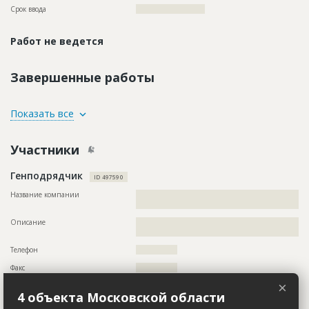
Срок ввода
????????????????????
Работ не ведется
Завершенные работы
ID
72200
Показать все
Название
Рытье траншей для пешеходных ограждений
Участники
Дата обновления
??????????
Описание
??????????????????????????????????????????????????????????
Генподрядчик
??
ID 497590
Этап строительства
Нулевой цикл
Название компании
??????????????????????????????????????????????????????????
????????????????
Предполагаемые потребности
??????????????????????????????????????????????????????
Описание
??????????????????????????????????????????????????????????
????????????
Телефон
???????????????
Факс
???????????????
×
Email
?????????????
4 объекта Московской области
Сайт
??????????????