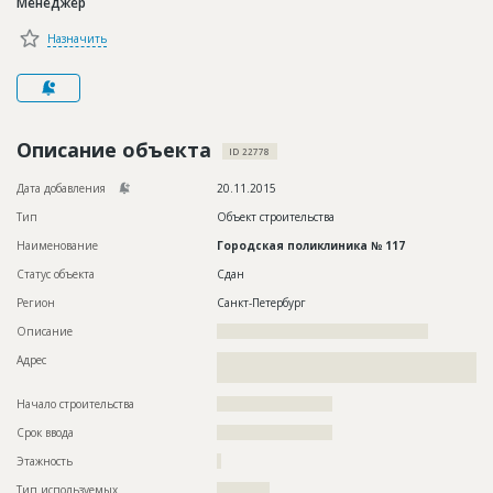
Менеджер
Новости
Назначить
Платные услуги
Пресс-релизы
Правила работы
Описание объекта
ID 22778
Контакты
Дата добавления
20.11.2015
Тип
Объект строительства
Личный кабинет
Наименование
Городская поликлиника № 117
Статус объекта
Сдан
Регион
Санкт-Петербург
Описание
????????????????????????????????????????????????
Адрес
??????????????????????????????????????????????????????????
???????????????????????????????????????????????????
Начало строительства
?????????????????????
Срок ввода
?????????????????????
Этажность
?
Тип используемых
????????????