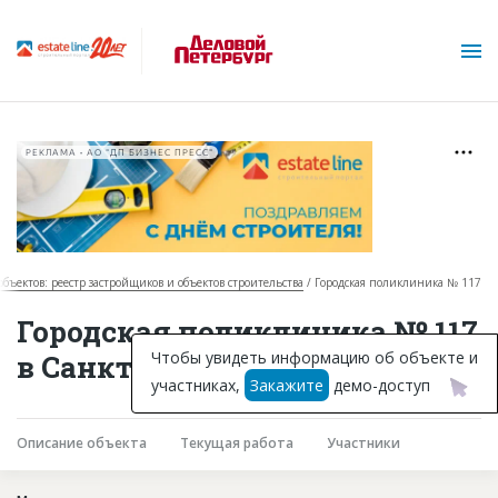
РЕКЛАМА • АО "ДП БИЗНЕС ПРЕСС"
объектов: реестр застройщиков и объектов строительства
Городская поликлиника № 117
О проекте
Городская поликлиника № 117
Горячие объекты
Чтобы увидеть информацию об объекте и
в Санкт-Петербурге
участниках,
Закажите
демо-доступ
База строящихся объектов
Инвестпроекты
Описание объекта
Текущая работа
Участники
Глоссарий