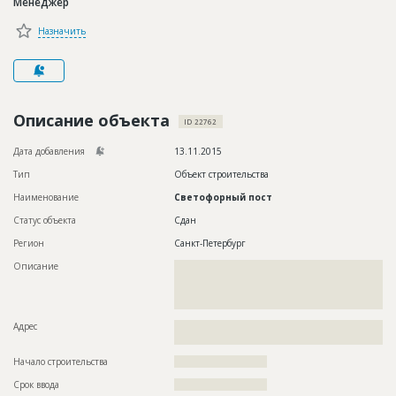
Менеджер
Новости
Назначить
Платные услуги
Пресс-релизы
Правила работы
Описание объекта
ID 22762
Контакты
Дата добавления
13.11.2015
Тип
Объект строительства
Личный кабинет
Наименование
Светофорный пост
Статус объекта
Сдан
Регион
Санкт-Петербург
Описание
??????????????????????????????????????????????????????????
??????????????????????????????????????????????????????????
??????????????????????????????????????????????????????????
??????????????
Адрес
??????????????????????????????????????????????????????????
??????????????????????
Начало строительства
?????????????????????
Срок ввода
?????????????????????