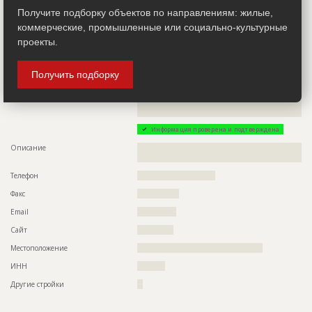
Получите подборку объектов по направлениям: жилые,
Местоположение
??????????????????????????????????????????????????????????
?
коммерческие, промышленные или социально-культурные
проекты.
ИНН
??????????
Заказчик
Получить подборку
ID 48261
Название компании
??????????????????????????????????????????????????????????
??????????????????????????????????????????????????????????
???????
Информация проверена и подтверждена
Описание
??????????????????????????????????????????????????????????
???????
Телефон
????????????????????????????
Факс
???????????????
Email
??????????????
Сайт
?????????????
Местоположение
?????????????????????????????????????????????
ИНН
??????????
Другие стройки
??