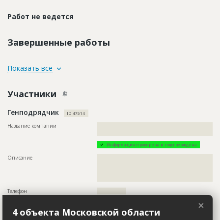
Работ не ведется
Завершенные работы
ID
71919
Показать все
Название
Предстоит бурение скважин для кабельной
линии
Участники
Дата обновления
??????????
Генподрядчик
Описание
??????????????????????????????????????????????????????????
ID 47514
??????????????????????????????????????????????????????????
???????????????????????????????????????
Название компании
??????????????????????????????????????????????????????????
????????????????????????????????
Этап строительства
Нулевой цикл
Информация проверена и подтверждена
Ответственный
???????????????????????????????????????????????
???????????????????
Описание
??????????????????????????????????????????????????????????
??????????????????????????????????????????????????????????
Предполагаемые потребности
??????????????????????????????????????????????????????????
??????????????????????????????????????????????????????????
?????????????????????????????????????????????
????????????????????????????
Телефон
???????????????
×
Email
????????????????
4 объекта Московской области
Сайт
???????????????????