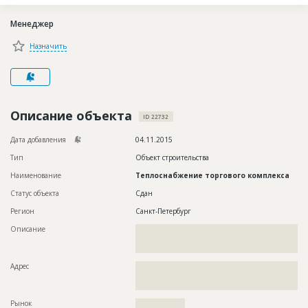
Новости
Менеджер
Платные услуги
Назначить
Пресс-релизы
Правила работы
Контакты
Описание объекта
ID 22732
Личный кабинет
Дата добавления
04.11.2015
Тип
Объект строительства
Наименование
Теплоснабжение торгового комплекса
Статус объекта
Сдан
Регион
Санкт-Петербург
Описание
??????????????????????????????????????????????????????????
??????????????????????????????????????????????????????????
???????????
Адрес
??????????????????????????????????????????????????????????
??????????????????????????????????????????????????????????
??????????????????????????
Рынок
??????????????????