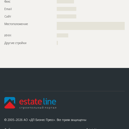
Факс
???????????????
Email
?????????????????
Сайт
?????????????????
Местоположение
??????????????????????????????????????????????????????????
????
ИНН
??????????
Другие стройки
?
© 2005–2026 АО «ДП Бизнес Пресс». Все права защищены