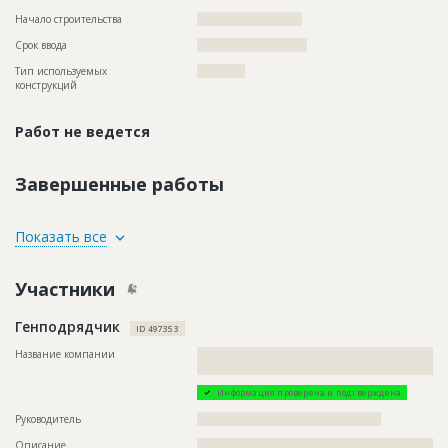
Начало строительства
?????????????????????
Срок ввода
??????????????????????
Тип используемых
????????????
конструкций
Работ не ведется
Завершенные работы
ID
71784
Показать все
Название
Рытье траншеи при строительстве теплосети
Участники
Дата обновления
??????????
Описание
??????????????????????????????????????????????????????????
Генподрядчик
????????????????
ID 497353
Этап строительства
Нулевой цикл
Название компании
??????????????????????????????????????????????????????????
?????????????????
Предполагаемые потребности
??????????????????????????????????????????????????????????
?????????????????????????????
Информация проверена и подтверждена
Руководитель
??????????????????????????????????????????????
Описание
??????????????????????????????????????????????????????????