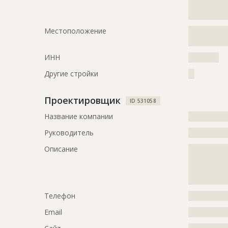
???????????
?????????????
???????????
?????????????
???????????
Местоположение
?????????????
???????????
?????????????
???????????
ИНН
??????????
Предполагаемые потребности
?????????????
?????????????
Другие стройки
??
?????????????
?????????????
Проектировщик
ID 531058
Название компании
?????????????
ID
2860415
Руководитель
?????????????
Название
Работы на 
Описание
?????????????
Дата обновления
??????????
?????????????
Описание
?????????????
?????????????
?????????????
Этап строительства
Общестрои
Телефон
?????????????
Ответственный
???????????
???????????
Email
?????????????
???????????