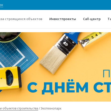
ок
аза строящихся объектов
Инвестпроекты
Call-центр
Т
О проекте
Конкурентные преимуще
Отзывы
Горячие объек
Глоссарий
Новости
и объектов строительства
Экотехнопарк