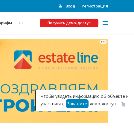
Вход
Регистрация
арифы
Получить демо-доступ
Платные услуги
ства
Рекламодателям
Call-центр
Инвестпроекты
ты
Чтобы увидеть информацию об объекте и
Подписка на Базу
участниках,
Закажите
демо-доступ
Пресс-релизы
Правила работы