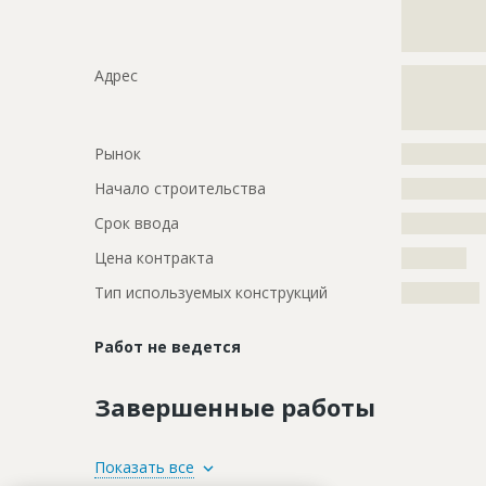
?????????????
?????????????
Адрес
?????????????
?????????????
?????????????
Рынок
?????????????
Начало строительства
???????????
Срок ввода
???????????
Цена контракта
??????????
Тип используемых конструкций
????????????
Работ не ведется
Завершенные работы
ID
3272589
Показать все