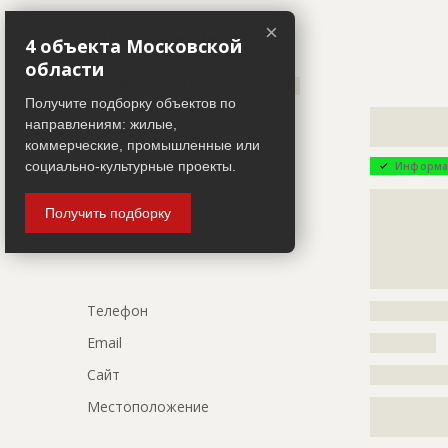
Название
Работы на 
×
Участники
4 объекта Московской
Дата обновления
??????????
области
Описание
?????????????
Генподрядчик
ID 529852
?????????????
Получите подборку объектов по
Название компании
?????????????
?????????????
направлениям: жилые,
?????????????
?????????????
коммерческие, промышленные или
?????????????
социально-культурные проекты.
Информа
?????????????
?????????????
Описание
?????????????
Получить подборку
?????????????
?????????????
?????????????
?????????????
?????????????
?????????????
?????????
?????????????
Этап строительства
Нулевой ци
Телефон
?????????????
Ответственный
???????????
Email
???????????
???????????
Сайт
?????????????
???????????
???????????
Местоположение
?????????????
???????????
?????????????
???????????