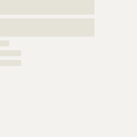
???????????????????????????????????????????????????
????????????????????????????????????
???????????????????????????????????????????????????
???????????????????????????????????????????????????
????????
?????
??????????
??????????