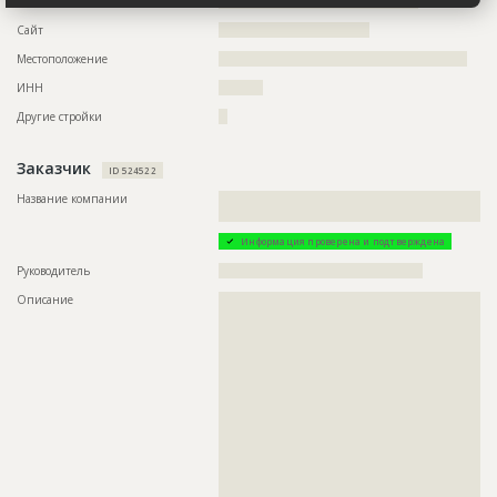
Email
?????????????????????????????????????????????
Дата обновления
??????????
Сайт
??????????????????????????????????
Описание
??????????????????????????????????????????????????????????
Местоположение
????????????????????????????????????????????????????????
??????????????????????????????????????????????????????????
??????????????????????????????????????????????????????????
ИНН
??????????
??????????????????????????????????????????????????????????
?????????????
Другие стройки
??
Этап строительства
Изыскательские работы и проектирование
Заказчик
ID 524522
Ответственный
???????????????????????????????????????????????
??????????????????????????????????????
Название компании
??????????????????????????????????????????????????????????
???
Предполагаемые потребности
????????????????????????????
Информация проверена и подтверждена
Руководитель
??????????????????????????????????????????????
Описание
??????????????????????????????????????????????????????????
??????????????????????????????????????????????????????????
??????????????????????????????????????????????????????????
??????????????????????????????????????????????????????????
??????????????????????????????????????????????????????????
??????????????????????????????????????????????????????????
??????????????????????????????????????????????????????????
??????????????????????????????????????????????????????????
??????????????????????????????????????????????????????????
??????????????????????????????????????????????????????????
??????????????????????????????????????????????????????????
??????????????????????????????????????????????????????????
??????????????????????????????????????????????????????????