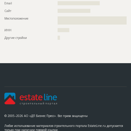
Email
????????????????????????????????????
Сайт
????????????????????????????
Местоположение
??????????????????????????????????????????????????????????
???????????????????????????????
ИНН
??????????
Другие стройки
??
© 2005–2026 АО «ДП Бизнес Пресс». Все права защищены
Любое использование материалов строительного портала EstateLine.ru допускается
только при наличии прямой ссылки.