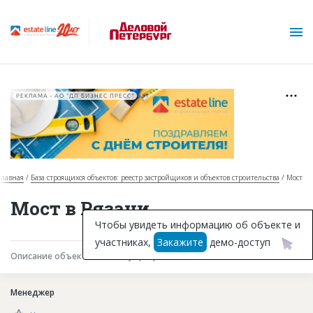
РЕКЛАМА • АО "ДП БИЗНЕС ПРЕСС"
Главная
База строящихся объектов: реестр застройщиков и объектов строительства
Мост
О проекте
Мост в Рязани
Горячие объекты
Чтобы увидеть информацию об объекте и
участниках,
Закажите
демо-доступ
База строящихся объектов
Описание объекта
Текущая работа
Участники
Инвестпроекты
Менеджер
Глоссарий