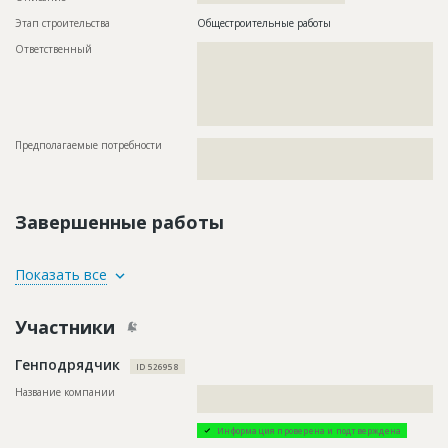
Этап строительства
Общестроительные работы
Ответственный
???????????????????????????????????????????????
???????????????????????????????????????????????
???????????????????????????????????????????????
???????????????????????????????????????????????
???????????????????????????????????????????????
????
Предполагаемые потребности
??????????????????????????????????????????????????????????
??????????????????????????????????????????????????????????
???????????????????????????????
Завершенные работы
ID
3648355
Показать все
Название
Строительные работы
Участники
Дата обновления
??????????
Описание
?????????????????????????????????????
Генподрядчик
ID 526958
Этап строительства
Общестроительные работы
Название компании
??????????????????????????????????????????????????????????
Ответственный
???????????????????????????????????????????????
??????????????????????????????????????
???????????????????????????????????????????????
???????????????????????????????????????????????
Информация проверена и подтверждена
???????????????????????????????????????????????