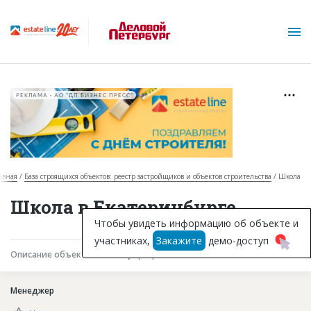
РЕКЛАМА • АО "ДП БИЗНЕС ПРЕСС"
авная
База строящихся объектов: реестр застройщиков и объектов строительства
Школа
О проекте
Школа в Екатеринбурге
Горячие объекты
Чтобы увидеть информацию об объекте и
участниках,
Закажите
демо-доступ
База строящихся объектов
Описание объекта
Текущая работа
Участники
Инвестпроекты
Менеджер
Глоссарий