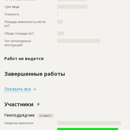
Срок ввода
?????????????????????
Этажность
?
Площадь земельного участка
????
2
(м
)
2
Общая площадь (м
)
?????
Тип используемых
?????????????????????????????????????
конструкций
Работ не ведется
Завершенные работы
ID
2979653
Показать все
Название
Внутренние отделочные работы
Участники
Дата обновления
??????????
Описание
??????????????????????????????????????????????????????
Генподрядчик
ID 488037
Этап строительства
Внутренние и отделочные работы
Название компании
???????????????????????????????????????????????????????
Ответственный
???????????????????????????????????????????????
???????????????????????????????????????????????