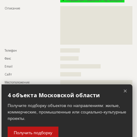
Информация проверена и подтверждена
???????????????????????????????????????????????
???????????????????????????????????????????????
Описание
??????????????????????????????????????????????????????????
???????????????????????????????????????????????
??????????????????????????????????????????????????????????
???????????????????????????????????????????????
??????????????????????????????????????????????????????????
???????????????
??????????????????????????????????????????????????????????
??????????????????????????????????????????????????????????
Предполагаемые потребности
??????????????????????????????????????????????????????????
??????????????????????????????????????????????????????????
??????????????????????????????????????????????????????????
??????????????????????????????????????????????????????????
??????????????????????????????????????????????????????????
??????????????????????????????????????????????????????????
??????????????????????????????????????????????????????????
???????????????????????????????????
??????????????????????????????????????????????????????????
??????????????????????????????????????????????????????????
Телефон
????????????????
??????????????????????????????????????????????????????????
Факс
???????????????
??????????????????????????????????????????????????????????
??????
Email
?????????????????????????????????
Сайт
?????????????????
ID
2748691
Местоположение
??????????????????????????????????????????????????????????
Название
Внутренние и внешние отделочные работы
??????????????????????????????????????????????????????????
×
?
Дата обновления
??????????
4 объекта Московской области
ИНН
??????????
Описание
??????????????????????????????????????????????????????????
?????????
Получите подборку объектов по направлениям: жилые,
Другие стройки
??
коммерческие, промышленные или социально-культурные
Этап строительства
Фасадные работы и остекление
проекты.
Заказчик
Ответственный
???????????????????????????????????????????????
ID 512544
???????????????????????????????????????????????
???????????????????????????????????????????????
Название компании
??????????????????????????????????????????????????????????
Получить подборку
???????????????????????????????????????????????
????????????????????????????????????????????????????