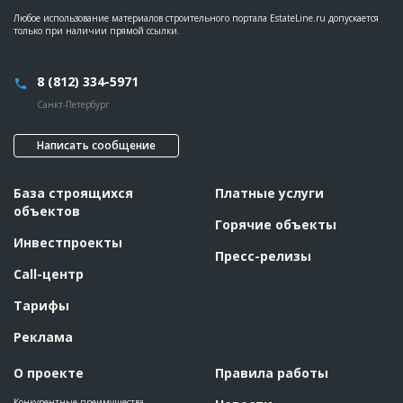
??????????????????????????????????????????????????????????
Любое использование материалов строительного портала EstateLine.ru допускается
??????????????????????????????????????????????????????????
только при наличии прямой ссылки.
??????????????????????????????????????????????????????????
??????????????????????????????????????????????????????????
??????????????????????????????????????????????????????????
??????????????????????????????????????????
8 (812) 334-5971
Санкт-Петербург
ID
2171639
Название
Возведение каркаса здания
Написать сообщение
Дата обновления
??????????
Описание
?????????????????????????????????????????????????
База строящихся
Платные услуги
Этап строительства
Общестроительные работы
объектов
Горячие объекты
Ответственный
???????????????????????????????????????????????
???????????????????????????????????????????????
Инвестпроекты
???????????????????????????????????????????????
Пресс-релизы
???????????????????????????????????????????????
Call-центр
???????????????????????????????????????????????
Предполагаемые потребности
??????????????????????????????????????????????????????????
Тарифы
??????????????????????????????????????????????????????????
??????????????????????????????????????????????????????????
Реклама
??????????????????????????????????????????????????????????
??????????????????????????????????????????????????????????
??????????????????????????????????????????????????????????
О проекте
Правила работы
??????????????????????????????????????????????????????????
??????????????????????????????????????????????????????????
??????????????????????????????????????????????????????????
Конкурентные преимущества