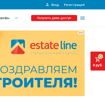
Вход
Регистрация
арифы
Получить демо-доступ
Платные услуги
ства
Рекламодателям
0
Call-центр
0 руб.
Инвестпроекты
ты
Подписка на Базу
Пресс-релизы
Правила работы