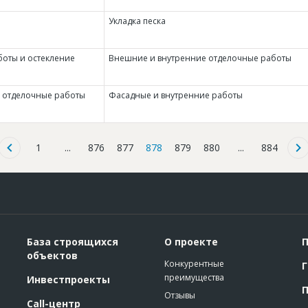
Укладка песка
оты и остекление
Внешние и внутренние отделочные работы
 отделочные работы
Фасадные и внутренние работы
1
...
876
877
878
879
880
...
884
База строящихся
О проекте
П
объектов
Конкурентные
Г
преимущества
Инвестпроекты
П
Отзывы
Call-центр