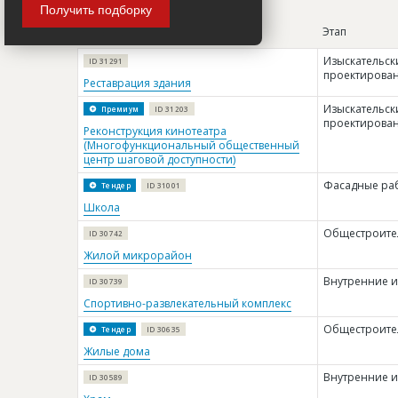
Получить подборку
Название
Этап
Изыскательск
ID 31291
проектирова
Реставрация здания
Изыскательск
Премиум
ID 31203
проектирова
Реконструкция кинотеатра
(Многофункциональный общественный
центр шаговой доступности)
Фасадные раб
Тендер
ID 31001
Школа
Общестроите
ID 30742
Жилой микрорайон
Внутренние и
ID 30739
Спортивно-развлекательный комплекс
Общестроите
Тендер
ID 30635
Жилые дома
Внутренние и
ID 30589