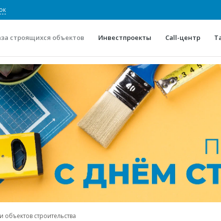
ок
аза строящихся объектов
Инвестпроекты
Call-центр
Т
О проекте
Конкурентные преимуще
Отзывы
Горячие объек
Глоссарий
Новости
и объектов строительства