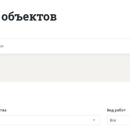
 объектов
ки
ства
Вид работ
Все