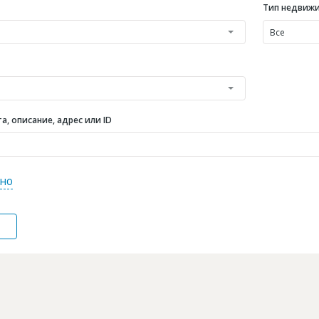
Тип недвиж
Все
, описание, адрес или ID
но