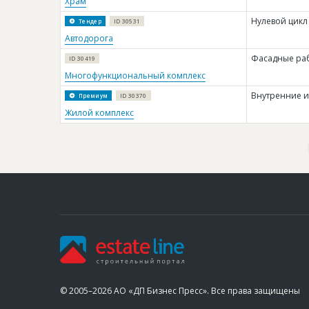
Храм
Нулевой цикл
Тендер
ID 30531
Автодорога
Фасадные раб
ID 30419
Многофункциональный комплекс
Внутренние и
Премиум
ID 30370
Жилой комплекс
© 2005–2026 АО «ДП Бизнес Пресс». Все права защищены