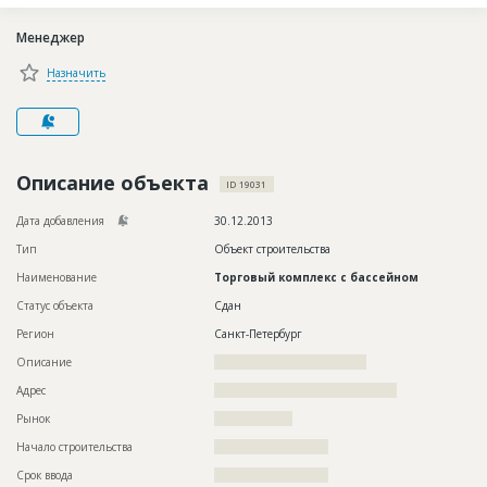
Новости
Менеджер
Платные услуги
Назначить
Пресс-релизы
Правила работы
Контакты
Описание объекта
ID 19031
Личный кабинет
Дата добавления
30.12.2013
Тип
Объект строительства
Наименование
Торговый комплекс с бассейном
Статус объекта
Сдан
Регион
Санкт-Петербург
Описание
???????????????????????????????????
Адрес
??????????????????????????????????????????
Рынок
??????????????????
Начало строительства
?????????????????????
Срок ввода
?????????????????????