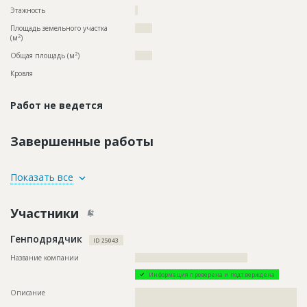
Этажность
?
Площадь земельного участка
?????
2
(м
)
2
Общая площадь (м
)
?????
Кровля
Работ не ведется
Завершенные работы
ID
67730
Показать все
Название
Внутренние работы при строительстве
многофункционального комплекса
Участники
Дата обновления
??????????
Генподрядчик
Описание
??????????????????????????????????????????????????????????
ID 25043
???????????????????????????????????
Название компании
?????????????????????????????????????????
Этап строительства
Внутренние и отделочные работы
Информация проверена и подтверждена
Описание
??????????????????????????????????????????????????????????
ID
65424
??????????????????????????????????????????????????????????