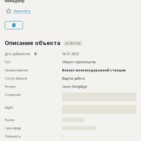
Менеджер
Новости
Назначить
Платные услуги
Пресс-релизы
Правила работы
Описание объекта
ID 1821782
Контакты
Дата добавления
16.01.2023
Тип
Объект строительства
Личный кабинет
Наименование
Вокзал железнодорожной станции
Статус объекта
Ведутся работы
Регион
Санкт-Петербург
Описание
??????????????????????????????????????????????????????????
????????????????????????????????????????????
Адрес
??????????????????????????????????????????????????????????
???????????????????????????
Рынок
??????????????????
Срок ввода
??????????????????????
Этажность
?