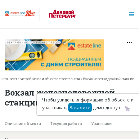
РЕКЛАМА • АО "ДП БИЗНЕС ПРЕСС"
ектов: реестр застройщиков и объектов строительства
Вокзал железнодорожной станции
О проекте
Вокзал железнодорожной
Горячие объекты
Чтобы увидеть информацию об объекте и
станции в Санкт-Петербурге
участниках,
Закажите
демо-доступ
База строящихся объектов
Инвестпроекты
Описание объекта
Текущая работа
Участники
Глоссарий