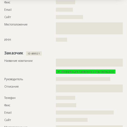
Факс
?????????????????
??????????????????????????????????????????????????????????
??????????????????????????????????????????????????????????
Email
???????????????
??????????????????????????????????????????????????????????
??????????????????????????????????????????????????????????
Сайт
????????????????????????
??????????????????????????????????????????????????????????
??????????????????????????????????????????????????????????
Местоположение
??????????????????????????????????????????????????????????
??????????????????????????????????????????????????????????
??????????????????????????????????????????????????????????
??????????????????????????????????????????????????????????
????????
??????????????????????????????????????????????????????????
??????????????????????????????????????????????????????????
ИНН
??????????
??????????????????????????????????????????????????????????
??????????????????????????????????????????????????????????
??????????????????????????????????????????????????????????
Заказчик
ID 489521
??????????????????????????????????????????????????????????
??????????????????????????????????????????????????????????
Название компании
??????????????????????????????????????????????????????????
??????????????????????????????????????????????????????????
??????????????????????????????????????????????
???????????????????????????????????????????
Информация проверена и подтверждена
ID
3596072
Руководитель
????????????????????????????????????????????????
Название
Возведение каркаса здания
Описание
??????????????????????????????????????????????????????????
??????????
Дата обновления
??????????
Телефон
?????????????????
Описание
??????????????????????????????????????????????????????????
??????????????????????????????????????????????????????????
Факс
??????????????????
??????????????????????????????????????????
Email
???????????????????????????????????????????????????
Этап строительства
Общестроительные работы
Сайт
????????????????????????????
Ответственный
???????????????????????????????????????????????