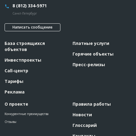
???????????????????????????????????????????????
8 (812) 334-5971
???????????????????????????????????????????????
???????????????????????????????????????????????
Санкт-Петербург
???????????????????????????????????????????????
?????
Написать сообщение
Предполагаемые потребности
??????????????????????????????????????????????????????????
?????????
База строящихся
Платные услуги
ID
2700441
объектов
Название
Подготовительные работы
Горячие объекты
Инвестпроекты
Дата обновления
??????????
Пресс-релизы
Описание
??????????????????????????????????????????????????????????
Call-центр
??????????????????????????????????????????????????????????
??????????????????????????????????????????????????????????
Тарифы
????????????????????????????????????????????????????????
Этап строительства
Изыскательские работы и проектирование
Реклама
Ответственный
???????????????????????????????????????????????
???????????????????????????????????????????????
О проекте
Правила работы
???????????????????????????????????????????????
???????????????????????????????????????????????
???????????????????????????????????????????????
Конкурентные преимущества
Новости
???????????????????????????????????????????????
Отзывы
???????????????????????????????????????????????
Глоссарий
???????
Предполагаемые потребности
??????????????????????????????????????????????????????????
Контакты