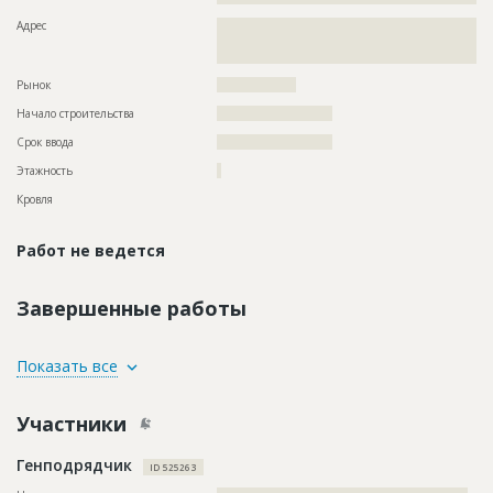
Адрес
??????????????????????????????????????????????????????????
??????????????????????????????????????????????????????????
???
Рынок
??????????????????
Начало строительства
?????????????????????
Срок ввода
?????????????????????
Этажность
?
Кровля
Работ не ведется
Завершенные работы
ID
3596332
Показать все
Название
Отделка фасада
Участники
Дата обновления
??????????
Этап строительства
Фасадные работы и остекление
Генподрядчик
ID 525263
Ответственный
???????????????????????????????????????????????
???????????????????????????????????????????????