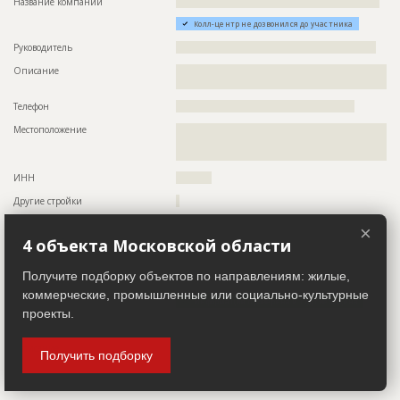
Название компании
?????????????????????????????????????????????????????????
???????????????????????????????????????????????
???????????????????????????????????????????????
Колл-центр не дозвонился до участника
???????????????????????????????????????????????
Руководитель
????????????????????????????????????????????????????????
???????????????????????????????????????????????
???????????????????????????????????????????????
Описание
??????????????????????????????????????????????????????????
?????????
????????????????????????????????????????
Предполагаемые потребности
??????????????????????????????????????????????????????????
Телефон
??????????????????????????????????????????????????
??????????????????????????????????????????????????????????
??????????????????????????????????????????????????????????
Местоположение
??????????????????????????????????????????????????????????
??????????????????????????????????????????????????????????
??????????????????????????????????????????????????????????
??????????????????????????????????????????????????????????
????????????????
??????????????????????????????????????????????????????????
??????????????????????????????????????????????????????????
ИНН
??????????
??????????????????????????????????????????????????????????
??????????????????????????????????????????????????????????
Другие стройки
?
??????????????????????????????????????????????????????????
??????????????????????????????????????????????????????????
×
??????????????????????????????????????????????????????????
Застройщик
4 объекта Московской области
ID 2700388
??????????????????????????????????????????????????????????
??????????????????????????????????????????????????????????
Название компании
??????????????????????????????????????????????????????????
??????????????????????????????????????????????????????????
Получите подборку объектов по направлениям: жилые,
???????????????
??????????????????????????????????????????????????????????
коммерческие, промышленные или социально-культурные
??????????????????????????????????????????????????????????
Информация проверена и подтверждена
??????????????????????????????????????????????????????????
проекты.
??????????????????????????????????????????????????????????
Руководитель
??????????????????????????????????????????
??????????????????????????????????????????????????????????
??????????????????????????????????????????????????????????
Описание
??????????????????????????????????????????????????????????
Получить подборку
??????????????????????????????????????????????????????????
????????????
??????????????????????????????????????????????????????????
Телефон
?????????????????
??????????????????????????????????????????????????????????
??????????????????????????????????????????????????????????