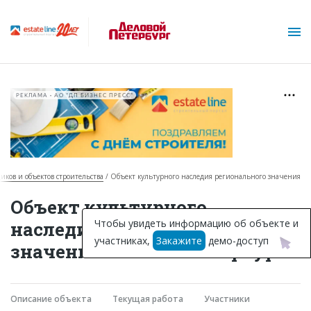
РЕКЛАМА • АО "ДП БИЗНЕС ПРЕСС"
щиков и объектов строительства
Объект культурного наследия регионального значения
О проекте
Объект культурного
Горячие объекты
Чтобы увидеть информацию об объекте и
наследия регионального
участниках,
Закажите
демо-доступ
База строящихся объектов
значения в Санкт-Петербурге
Инвестпроекты
Глоссарий
Описание объекта
Текущая работа
Участники