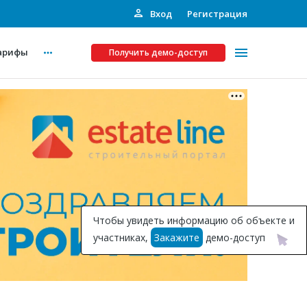
Вход
Регистрация
арифы
Получить демо-доступ
Платные услуги
ства
Рекламодателям
Call-центр
Инвестпроекты
ты
Чтобы увидеть информацию об объекте и
Подписка на Базу
участниках,
Закажите
демо-доступ
Пресс-релизы
Правила работы