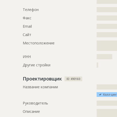
?????????????
???????????
???????????
Телефон
?????????????
???????????
Факс
?????????????
???????????
Email
?????????????
Предполагаемые потребности
?????????????
?????????????
Сайт
?????????????
Местоположение
?????????????
ID
1689529
?????????????
Название
Подготови
ИНН
??????????
Дата обновления
??????????
Другие стройки
?
Описание
?????????????
?????????????
Проектировщик
ID 490160
?????????????
Название компании
?????????????
?????????????
?????????????
Колл-цен
?????????????
?????????????
Руководитель
?????????????
?????????????
Описание
?????????????
?????????????
?????????????