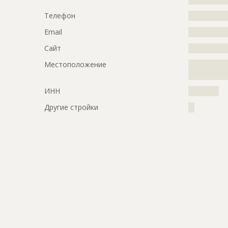
?????????????
Телефон
?????????????
Этап строительства
Изыскател
Email
?????????????
Ответственный
???????????
???????????
Сайт
?????????????
Предполагаемые потребности
?????????????
Местоположение
?????????????
?????????????
?????????????
ИНН
??????????
Другие стройки
??