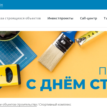
ок
аза строящихся объектов
Инвестпроекты
Call-центр
Т
О проекте
Конкурентные преимуще
Отзывы
Горячие объек
Глоссарий
Новости
и объектов строительства
Спортивный комплекс