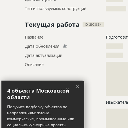
Тип используемых конструкций
????????????
Текущая работа
ID 2908834
Название
Подготови
Дата обновления
??????????
Дата актуализации
??????????
Описание
?????????????
?????????????
?????????????
?????????????
×
?????????????
4 объекта Московской
?????????????
области
Этап строительства
Изыскател
Получите подборку объектов по
Ответственный
???????????
направлениям: жилые,
???????????
коммерческие, промышленные или
???????????
социально-культурные проекты.