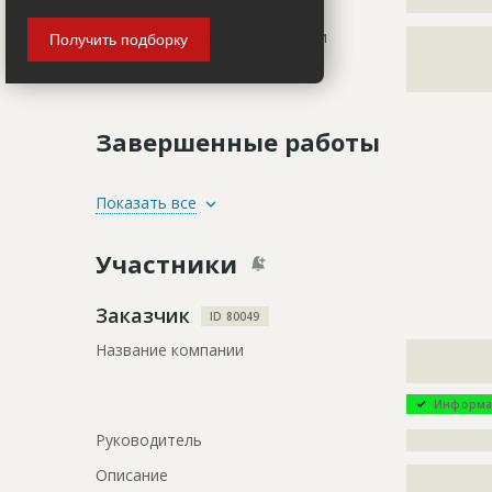
???????????
Предполагаемые потребности
?????????????
Получить подборку
?????????????
?????????????
Завершенные работы
ID
2711463
Показать все
Название
Подготови
Участники
Дата обновления
??????????
Описание
?????????????
Заказчик
ID 80049
?????????????
Название компании
?????????????
?????????????
?????????????
?????????????
?????????????
Информа
Этап строительства
Изыскател
Руководитель
?????????????
Ответственный
???????????
Описание
?????????????
???????????