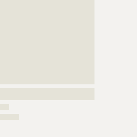
???????????????????????????????????????????????????
???????????????????????????????????????????????????
???????????????????????????????????????????????????
???????????????????????????????????????????????????
???????????????????????????????????????????????????
???????????????????????????????????????????????????
???????????????????????????????????????????????????
???????????????????????????????????????????????????
???????????????????????????????????????????????????
???????????????????????????????????????????????????
???????????????????????????????????????????????????
???????????????????????????????????????????????????
???????????????????????????????????????????????????
???????????????????????????????????????????????????
????????????
?????
?????????