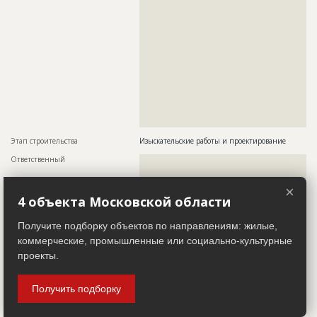
??????????????????????????????????????????????????????????
??????????????????????????????????????????????????????????
??????????????????????????????????????????????????????????
??????????????????????????????????????????????????????????
??????????????????????????????????????????????????????????
??????????????????????????????????????????????????????????
??????????????????????????????????????????????????????????
??????????????????????????????????????????????????????????
??????????????????????????????????????????????????????????
??????????????????????????????????????????????????????????
??????????????????????????????????????????????????????????
??????????????????????????????????????????????????????????
??????????????????????????????????????????????
Этап строительства
Изыскательские работы и проектирование
Ответственный
???????????????????????????????????????????????
???????????????????????????????????????????????
???????????????????????????????????????????????
×
???????????????????????????????????????
4 объекта Московской области
Предполагаемые потребности
??????????????????????????????????????????????????????????
?????????????????????????????????????
Получите подборку объектов по направлениям: жилые,
коммерческие, промышленные или социально-культурные
Участники
проекты.
Инвестор
ID 521557
Получить подборку
Название компании
??????????????????????????????????????????????????????????
?????????????????????????????????????????????