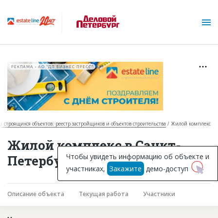
РЕКЛАМА • АО "ДП БИЗНЕС ПРЕСС"
за строящихся объектов: реестр застройщиков и объектов строительства
Жилой комплекс
О проекте
Жилой комплекс в Санкт-
Горячие объекты
Чтобы увидеть информацию об объекте и
Петербурге
участниках,
Закажите
демо-доступ
База строящихся объектов
Инвестпроекты
Описание объекта
Текущая работа
Участники
Глоссарий