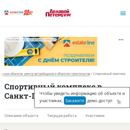
РЕКЛАМА • АО "ДП БИЗНЕС ПРЕСС"
оящихся объектов: реестр застройщиков и объектов строительства
Спортивный комплекс
О проекте
Спортивный комплекс в
Горячие объекты
Чтобы увидеть информацию об объекте и
Санкт-Петербурге
участниках,
Закажите
демо-доступ
База строящихся объектов
Инвестпроекты
Описание объекта
Текущая работа
Участники
Глоссарий