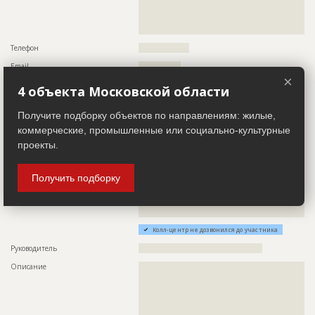
??????????????????????????????????????????????????????????
??????????????????????????????????????????????????????????
??????????????????????????????????????????????????
Телефон
??????????????????
Email
???????????????
×
Сайт
??????????????????????????????????????????????????????????
4 объекта Московской области
?
Местоположение
??????????????????????????????????????????????????????????
Получите подборку объектов по направлениям: жилые,
??????????????????????????????????????????????????????????
коммерческие, промышленные или социально-культурные
??
проекты.
ИНН
??????????
Получить подборку
Проектировщик
ID 514509
Название компании
??????????????????????????????????????????????????????????
????
Колл-центр не дозвонился до участника
Руководитель
????????????????????????????????????????????
Описание
??????????????????????????????????????????????????????????
??????????????????????????????????????????????????????????
??????????????????????????????????????????????????????????
??????????????????????????????????????????????????????????
??????????????????????????????????????????????????????????