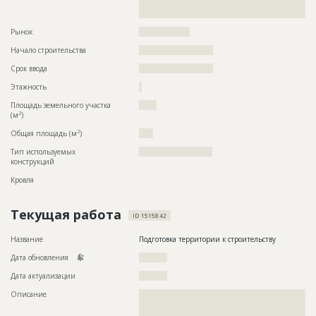
??????????????????????????????????????????????????????????
???????????????????????
Рынок
??????????????????
Начало строительства
?????????????????????
Срок ввода
?????????????????????
Этажность
?
Площадь земельного участка
?????
2
(м
)
2
Общая площадь (м
)
????
Тип используемых
??????????????????????????
конструкций
Кровля
Текущая работа
ID 1515842
Название
Подготовка территории к строительству
Дата обновления
??????????
Дата актуализации
??????????
Описание
??????????????????????????????????????????????????????????
??????????????????????????????????????????????????????????
??????????????????????????????????????????????????????????