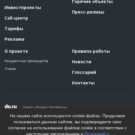
Горячие объекты
Инвестпроекты
Пресс-релизы
Call-центр
Тарифы
Реклама
О проекте
Правила работы
Конкурентные преимущества
Новости
Отзывы
Глоссарий
Контакты
Проект «Делового Петербурга»
Политика конфиденциальности
На нашем сайте используются cookie-файлы. Продолжая
Пользовательское соглашение
пользоваться данным сайтом, вы подтверждаете свое
На информационном ресурсе применяются рекомендательные
согласие на использование файлов cookie в соответствии с
технологии. Подробнее.
настоящим уведомлением и
Политикой о