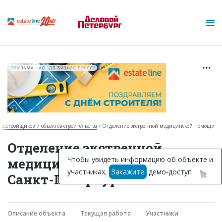
РЕКЛАМА • АО "ДП БИЗНЕС ПРЕСС"
р застройщиков и объектов строительства
Отделение экстренной медицинской помощи
О проекте
Отделение экстренной
Горячие объекты
Чтобы увидеть информацию об объекте и
медицинской помощи в
участниках,
Закажите
демо-доступ
База строящихся объектов
Санкт-Петербурге
Инвестпроекты
Глоссарий
Описание объекта
Текущая работа
Участники