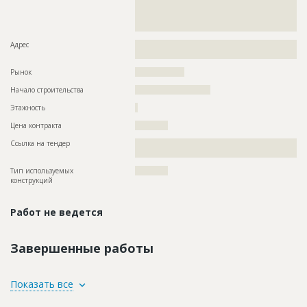
??????????????????????????????????????????????????????????
??????????????????????????????????????????????????????????
??????????????????????????????????????????
Адрес
??????????????????????????????????????????????????????????
?????????????????????????
Рынок
??????????????????
Начало строительства
??????????????????????
Этажность
?
Цена контракта
????????????
Ссылка на тендер
??????????????????????????????????????????????????????????
??????????????????????????????????????
Тип используемых
????????????
конструкций
Работ не ведется
Завершенные работы
ID
1509785
Показать все
Название
Подготовительные работы