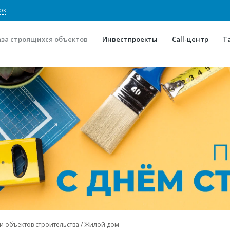
ок
аза строящихся объектов
Инвестпроекты
Call-центр
Т
О проекте
Конкурентные преимуще
Отзывы
Горячие объек
Глоссарий
Новости
и объектов строительства
Жилой дом