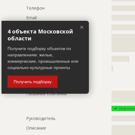
???????????
???????????
Телефон
?????????????
???????????
Email
?????????????
Предполагаемые потребности
?????????????
×
Сайт
?????????????
?????????????
4 объекта Московской
Местоположение
?????????????
области
?????????????
ID
2603553
Получите подборку объектов по
?????????????
Название
Фасадные 
направлениям: жилые,
ИНН
??????????
коммерческие, промышленные или
Дата обновления
??????????
социально-культурные проекты.
Другие стройки
?
Описание
?????????????
Получить подборку
Этап строительства
Фасадные 
Застройщик
ID 1378987
Ответственный
???????????
Название компании
?????????????
???????????
?????????????
???????????
Информа
???????????
???????????
Руководитель
?????????????
???????????
Описание
?????????????
???????????
?????????????
???????????