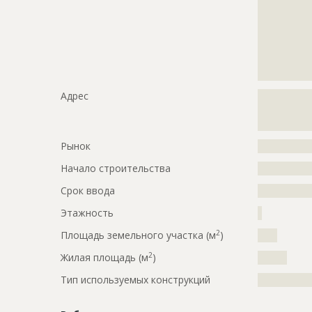
?????????????
?????????????
?????????????
?????????????
?????????????
?????????????
Адрес
?????????????
?????????????
?????????????
Рынок
?????????????
Начало строительства
???????????
Срок ввода
???????????
Этажность
?
2
Площадь земельного участка (м
)
????
2
Жилая площадь (м
)
??????
Тип используемых конструкций
?????????????