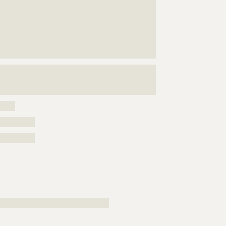
???????????????????????????????????????????????????
???????????????????????????????????????????????????
???????????????????????????????????????????????????
???????????????????????????????????????????????????
???????????????????????????????????????????????????
???????????????????????????????????
???????????????????????????????????????????????????
???????????????????????????????????????????????????
?????
?????
??????????
??????????
????????????????????????????????????