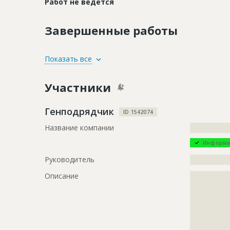
Работ не ведется
Завершенные работы
ID
2959507
Показать все
Название
Внутренни
Участники
Дата обновления
??????????
Описание
?????????????
Генподрядчик
ID 1542074
?????????????
Название компании
?????????????
Этап строительства
Внутренни
Информа
Ответственный
???????????
Руководитель
?????????????
???????????
???????????
Описание
?????????????
???????????
?????????????
???????????
?????????????
???????????
?????????????
???????????
?????????????
???????????
?????????????