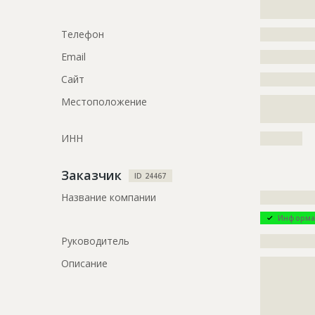
?????????????
???????????
???????????
Телефон
?????????????
???????????
Email
?????????????
Предполагаемые потребности
?????????????
?????????????
Сайт
?????????????
Местоположение
?????????????
ID
2265710
?????????????
Название
Возведение
ИНН
??????????
Дата обновления
??????????
Заказчик
ID 24467
Описание
?????????????
?????????????
Название компании
?????????????
Этап строительства
Общестрои
Информа
Ответственный
???????????
Руководитель
?????????????
???????????
Описание
?????????????
???????????
?????????????
???????????
?????????????
???????????
?????????????
???????????