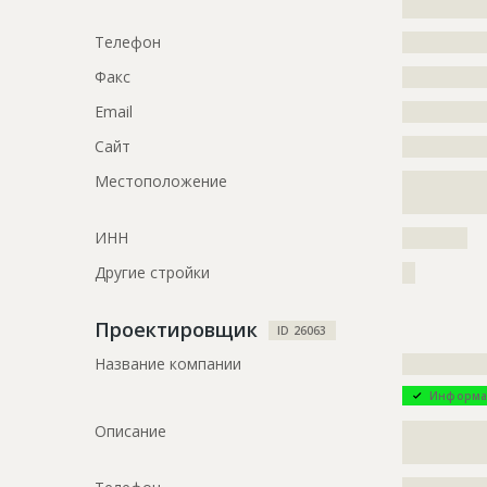
?????????????
???????????
???????????
Телефон
?????????????
???????????
Факс
?????????????
???????????
???????????
Email
?????????????
Предполагаемые потребности
?????????????
Сайт
?????????????
Местоположение
?????????????
ID
1747997
?????????????
Название
Фундамент
ИНН
??????????
Дата обновления
??????????
Другие стройки
??
Описание
?????????????
?????????????
Проектировщик
ID 26063
Этап строительства
Нулевой ци
Название компании
?????????????
Ответственный
???????????
Информа
???????????
???????????
Описание
?????????????
???????????
?????????????
???????????