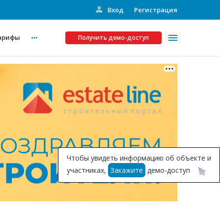
Вход
Регистрация
арифы
Получить демо-доступ
Платные услуги
ства
Рекламодателям
Call-центр
Инвестпроекты
ты
Чтобы увидеть информацию об объекте и
Подписка на Базу
участниках,
Закажите
демо-доступ
Пресс-релизы
Правила работы