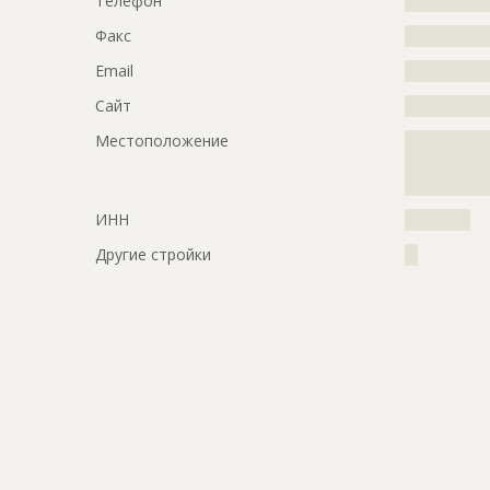
Телефон
?????????????
???????????
???????????
Факс
?????????????
???????????
Email
?????????????
???????????
???????????
Сайт
?????????????
???????????
????????
Местоположение
?????????????
?????????????
Предполагаемые потребности
?????????????
??
?????????????
?????????????
ИНН
??????????
Другие стройки
??
ID
1542100
Название
Подготови
Дата обновления
??????????
Описание
?????????????
?????????????
?????????????
Этап строительства
Демонтаж