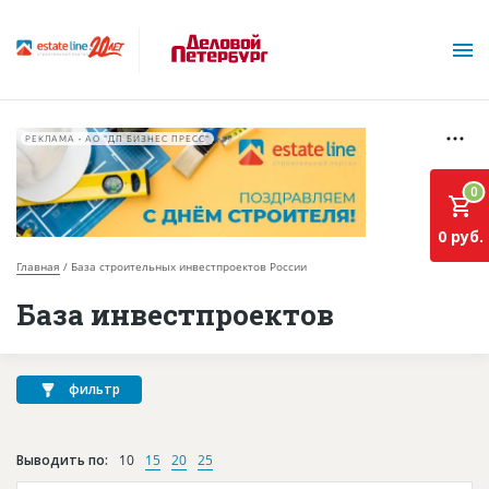
РЕКЛАМА • АО "ДП БИЗНЕС ПРЕСС"
0
0 руб.
Главная
База строительных инвестпроектов России
О проекте
База инвестпроектов
Горячие объекты
База строящихся объектов
фильтр
Инвестпроекты
Выводить по:
10
15
20
25
Глоссарий