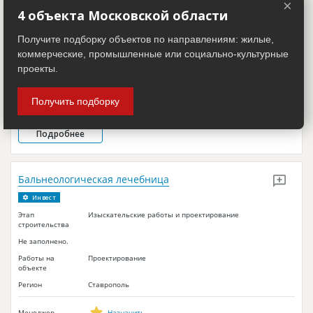
×
Этап
Изыскательские работы и проектирование
4 объекта Московской области
строительства
Не заполнено.
Получите подборку объектов по направлениям: жилые,
коммерческие, промышленные или социально-культурные
Работы на
Проектирование
объекте
проекты.
Регион
Крым
Получить подборку
Менеджер
Назначить
Подробнее
Бальнеологическая лечебница
Инвест
Этап
Изыскательские работы и проектирование
строительства
Не заполнено.
Работы на
Проектирование
объекте
Регион
Ставрополь
Менеджер
Назначить