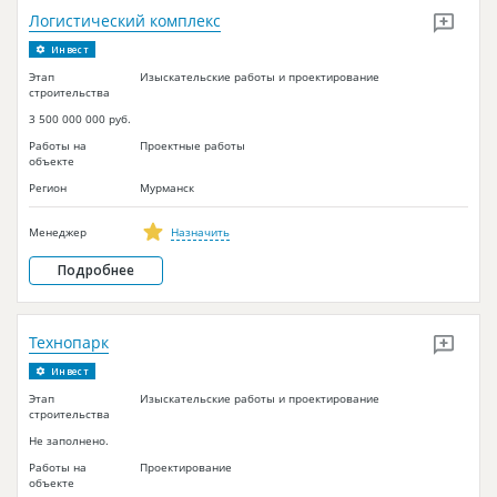
Новости
Логистический комплекс
Инвест
Платные услуги
Этап
Изыскательские работы и проектирование
строительства
Пресс-релизы
3 500 000 000 руб.
Правила работы
Работы на
Проектные работы
объекте
Контакты
Регион
Мурманск
Личный кабинет
Менеджер
Назначить
Подробнее
Технопарк
Инвест
Этап
Изыскательские работы и проектирование
строительства
Не заполнено.
Работы на
Проектирование
объекте