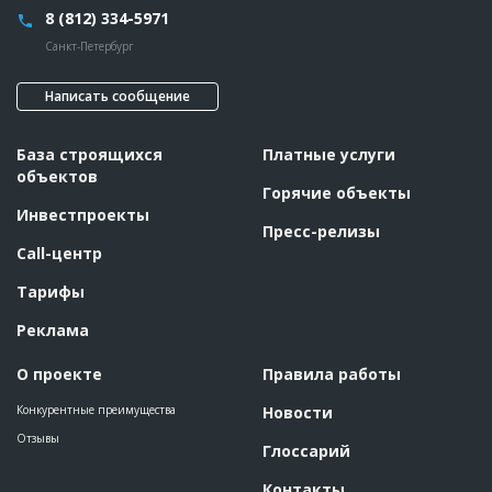
Название
Подготовительные работы
8 (812) 334-5971
Дата обновления
??????????
Санкт-Петербург
Описание
??????????????????????????????????????????????????????????
??????????????????????????????????????????????????????????
Написать сообщение
??????????????????????????????????????????????????????????
??????????????????????????????????????????????????????????
??????????????????????????????????????????????????????????
??????????????????????????????????????????????????????????
База строящихся
Платные услуги
????????????????????????????????????????????????????????
объектов
Этап строительства
Изыскательские работы и проектирование
Горячие объекты
Инвестпроекты
Ответственный
???????????????????????????????????????????????
Пресс-релизы
???????????????????????????????????????????????
????????????????????????????
Call-центр
Предполагаемые потребности
??????????????????????????????????????????????????????????
Тарифы
?????????????????????????????????????
Реклама
ID
157044
Название
Подготовительные работы
О проекте
Правила работы
Дата обновления
??????????
Конкурентные преимущества
Новости
Описание
??????????????????????????????????????????????????????????
Отзывы
??????????????????????????????????????????????????????????
Глоссарий
??????????????????????????????????????????????????????????
??????????????????????????????????????????????????????????
Контакты
??????????????????????????????????????????????????????????