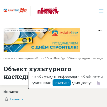
РЕКЛАМА • АО "ДП БИЗНЕС ПРЕСС"
 строительных инвестпроектов России
Санкт-Петербург
Объект культурного наследия
О проекте
Объект культурного
наследия в Санкт-Петербурге
Горячие объекты
Чтобы увидеть информацию об объекте и
участниках,
Закажите
демо-доступ
База строящихся объектов
Менеджер
Инвестпроекты
Назначить
Глоссарий