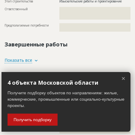
Этап строительства
Изыскательские работы и проектирование
Ответственный
???????????????????????????????????????????????
???????????????????????????????????????????????
???????????????????????????????
Предполагаемые потребности
??????????????????????????????????????????????????????????
?????????????????????????????????????
Завершенные работы
ID
2890266
Показать все
Название
Подготовительные работы
Участники
Дата обновления
??????????
×
4 объекта Московской области
Описание
??????????????????????????????????????????????????????????
Заказчик
??????????????????????????????????????????????????????????
ID 2890207
??????????????????????????????????????????????????????????
Получите подборку объектов по направлениям: жилые,
??????????????????????????????????????????
Название компании
??????????????????????????????????????????????????????????
коммерческие, промышленные или социально-культурные
????????????????????????????????????
Этап строительства
Изыскательские работы и проектирование
проекты.
Колл-центр не дозвонился до участника
Ответственный
???????????????????????????????????????????????
???????????????????????????????????????????????
Руководитель
????????????????????????????????????????????????????????
???????????????????????????????
Получить подборку
Описание
??????????????????????????????????????????????????????????
Предполагаемые потребности
??????????????????????????????????????????????????????????
??????????????????????????????????????????????????????????
?????????????????????????????????????
???????????