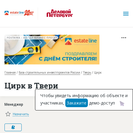
РЕКЛАМА • АО "ДП БИЗНЕС ПРЕСС"
Главная
База строительных инвестпроектов России
Тверь
Цирк
О проекте
Цирк в Твери
Горячие объекты
Чтобы увидеть информацию об объекте и
участниках,
Закажите
демо-доступ
Менеджер
База строящихся объектов
Назначить
Инвестпроекты
Глоссарий