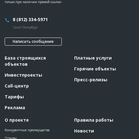
только при наличии прямой ссылки.
Предполагаемые потребности
??????????????????????????????????????????????????????????
??????????????????????????????????????????????????????????
??????????????????????????????????????????????????????????
??????????????????????????????????????????????????????????
8 (812) 334-5971
??????????????????????????????????????????????????????????
??????????????????????????????????????????????????????????
Санкт-Петербург
??????????????????????????????????????????????????????????
???????????????????????????????????????????????
Написать сообщение
ID
2359345
Название
Работы по реконструкции
База строящихся
Платные услуги
объектов
Дата обновления
??????????
Горячие объекты
Описание
?????????????????????????????
Инвестпроекты
Пресс-релизы
Этап строительства
Фасадные работы и остекление
Call-центр
Ответственный
???????????????????????????????????????????????
???????????????????????????????????????????????
Тарифы
???????????????????????????????????????????????
???????????????????????????????????????????????
???????????????????????????????????????????????
Реклама
???????????????????????????????????????????????
???????????????????????????????????????????????
???????????????????????????????????????????????
О проекте
Правила работы
???????????????????????????????????????????????
???????????????????????????????????????????????
Конкурентные преимущества
Новости
???????????????????????????????????????????????
???????????????????????????????????????
Отзывы