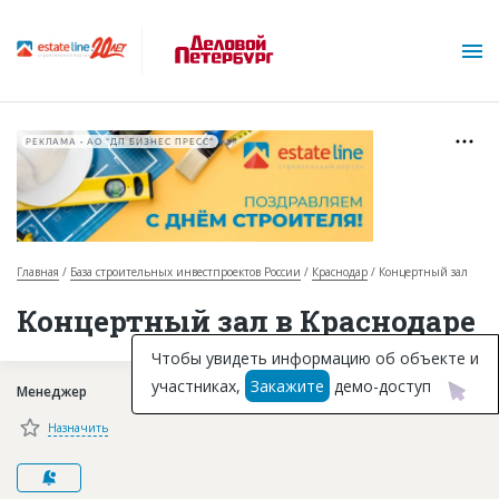
РЕКЛАМА • АО "ДП БИЗНЕС ПРЕСС"
Главная
База строительных инвестпроектов России
Краснодар
Концертный зал
О проекте
Концертный зал в Краснодаре
Горячие объекты
Чтобы увидеть информацию об объекте и
участниках,
Закажите
демо-доступ
Менеджер
База строящихся объектов
Назначить
Инвестпроекты
Глоссарий