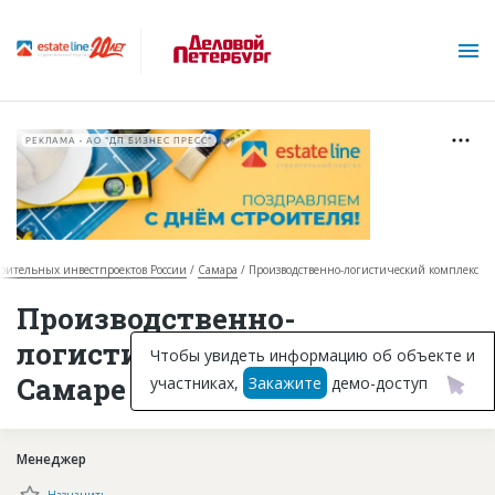
РЕКЛАМА • АО "ДП БИЗНЕС ПРЕСС"
роительных инвестпроектов России
Самара
Производственно-логистический комплекс
О проекте
Производственно-
логистический комплекс в
Горячие объекты
Чтобы увидеть информацию об объекте и
Самаре
участниках,
Закажите
демо-доступ
База строящихся объектов
Инвестпроекты
Менеджер
Глоссарий
Назначить