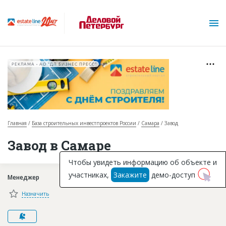
РЕКЛАМА • АО "ДП БИЗНЕС ПРЕСС"
Главная
База строительных инвестпроектов России
Самара
Завод
О проекте
Завод в Самаре
Горячие объекты
Чтобы увидеть информацию об объекте и
участниках,
Закажите
демо-доступ
Менеджер
База строящихся объектов
Назначить
Инвестпроекты
Глоссарий