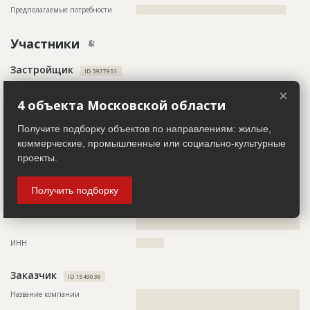
Предполагаемые потребности
??????????????????????????????????????????????????????
Участники
Застройщик
ID 3977951
Название компании
???????????????????????
×
4 объекта Московской области
Колл-центр не дозвонился до участника
Руководитель
????????????????????????????????????????????
Получите подборку объектов по направлениям: жилые,
Описание
??????????????????????????????????????????????????????????
коммерческие, промышленные или социально-культурные
?????
проекты.
Email
????????????????????
Сайт
???????????????????????
Получить подборку
Местоположение
??????????????????????????????????????????????????????????
??????????????????????????????????????????????????????????
????????????????????
ИНН
??????????
Заказчик
ID 1549036
Название компании
??????????????????????????????????????????????????????????
??????????????????????????????????????????????????????????