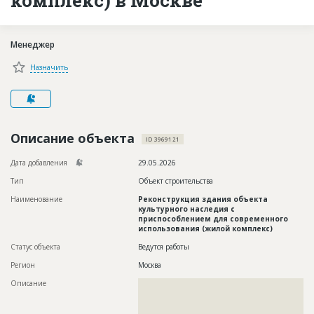
Новости
Платные услуги
Менеджер
Пресс-релизы
Назначить
Правила работы
Контакты
Описание объекта
Личный кабинет
ID 3969121
Дата добавления
29.05.2026
Тип
Объект строительства
Наименование
Реконструкция здания объекта
культурного наследия с
приспособлением для современного
использования (жилой комплекс)
Статус объекта
Ведутся работы
Регион
Москва
Описание
??????????????????????????????????????????????????????????
??????????????????????????????????????????????????????????
??????????????????????????????????????????????????????????
??????????????????????????????????????????????????????????