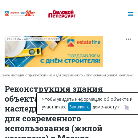
РЕКЛАМА • АО "ДП БИЗНЕС ПРЕСС"
турного наследия с приспособлением для современного использования (жилой комплекс)
О проекте
Реконструкция здания
объекта культурного
Горячие объекты
Чтобы увидеть информацию об объекте и
наследия с приспособлением
участниках,
Закажите
демо-доступ
База строящихся объектов
для современного
Инвестпроекты
использования (жилой
Глоссарий
комплекс) в Москве