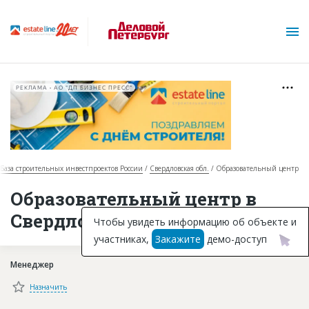
РЕКЛАМА • АО "ДП БИЗНЕС ПРЕСС"
База строительных инвестпроектов России
Свердловская обл.
Образовательный центр
О проекте
Образовательный центр в
Свердловской области
Горячие объекты
Чтобы увидеть информацию об объекте и
участниках,
Закажите
демо-доступ
База строящихся объектов
Менеджер
Инвестпроекты
Назначить
Глоссарий