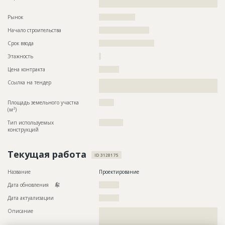
????????????????
Рынок
??????????????????
Начало строительства
????????????????????
Срок ввода
??????????????????????
Этажность
?
Цена контракта
??????????
Ссылка на тендер
??????????????????????????????????????????????????????????
??????????????????????????????????????
Площадь земельного участка
??????
2
(м
)
Тип используемых
????????????
конструкций
Текущая работа
ID 3128175
Название
Проектирование
Дата обновления
??????????
Дата актуализации
??????????
Описание
??????????????????????????????????????????????????????????
??????????????????????????????????????????????????????????
??????????????????????????????????????????????????????????