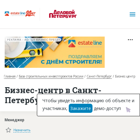
РЕКЛАМА • АО "ДП БИЗНЕС ПРЕСС"
Главная
База строительных инвестпроектов России
Санкт-Петербург
Бизнес-центр
О проекте
Бизнес-центр в Санкт-
Петербурге
Горячие объекты
Чтобы увидеть информацию об объекте и
участниках,
Закажите
демо-доступ
База строящихся объектов
Менеджер
Инвестпроекты
Назначить
Глоссарий