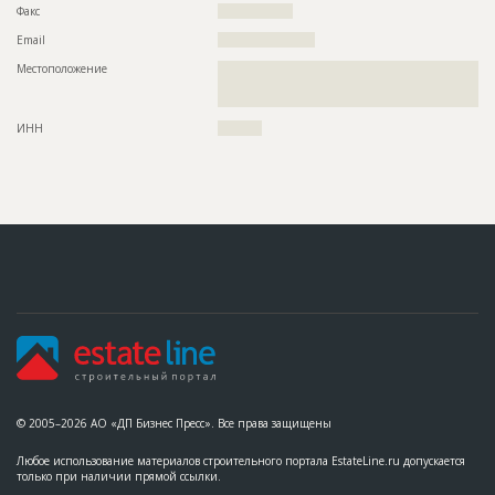
Факс
?????????????????
Email
??????????????????????
Местоположение
??????????????????????????????????????????????????????????
??????????????????????????????????????????????????????????
????????????????????????????????????????????
ИНН
??????????
© 2005–2026 АО «ДП Бизнес Пресс». Все права защищены
Любое использование материалов строительного портала EstateLine.ru допускается
только при наличии прямой ссылки.