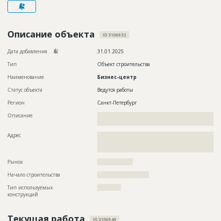
Новости
Платные услуги
Описание объекта
ID 3106932
Пресс-релизы
Дата добавления
31.01.2025
Правила работы
Тип
Объект строительства
Наименование
Бизнес-центр
Контакты
Статус объекта
Ведутся работы
Личный кабинет
Регион
Санкт-Петербург
Описание
??????????????????????????????????????????????????????????
?????????????????????????????????????
Адрес
??????????????????????????????????????????????????????????
??????????????????????????????????????????????????????????
???????????????????????????????????????????
Рынок
??????????????????
Начало строительства
?????????????????????
Тип используемых
????????????
конструкций
Текущая работа
ID 3106949