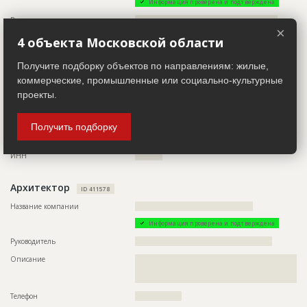
Информация проверена и подтверждена
Руководитель
????????????????????????????????????????????????????
×
Описание
??????????????????????????????????????????????????????????
4 объекта Московской области
??????????????????????????????????????
Получите подборку объектов по направлениям: жилые,
Телефон
?????????????????
коммерческие, промышленные или социально-культурные
Email
????????????????????
проекты.
Сайт
???????????????????????
Местоположение
??????????????????????????????????????????????????????????
Получить подборку
??????????????????????????????????????????????????????????
??????????????????????????????
ИНН
??????????
Архитектор
ID 411578
Название компании
???????????????????????????????????????????
Информация проверена и подтверждена
Руководитель
??????????????????????????????????????????????????
Описание
??????????????????????????????????????????????????????????
??????????????????????????????????????????????????????????
???????????????????????????
Телефон
?????????????????