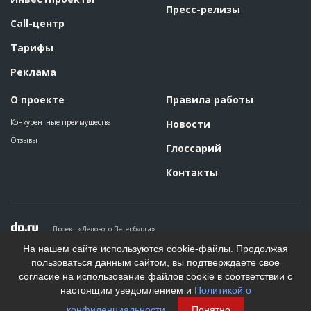
Пресс-релизы
Call-центр
Тарифы
Реклама
О проекте
Правила работы
Конкурентные преимущества
Новости
Отзывы
Глоссарий
Контакты
Проект «Делового Петербурга»
Политика конфиденциальности
На нашем сайте используются cookie-файлы. Продолжая
Пользовательское соглашение
пользоваться данным сайтом, вы подтверждаете свое
На информационном ресурсе применяются рекомендательные
согласие на использование файлов cookie в соответствии с
технологии. Подробнее.
настоящим уведомлением и
Политикой о
Создание сайта
конфиденциальности
.
Понятно