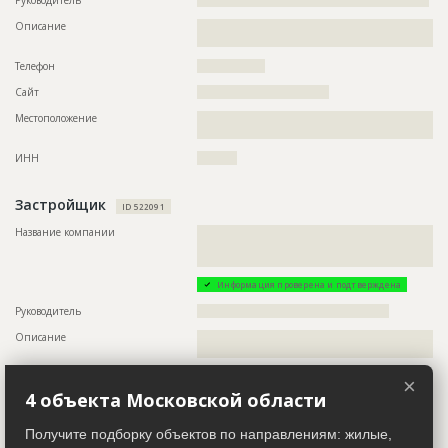
Руководитель
??????????????????????????????????????????????????????????
??????????????????????????????????????????????????????????
????
Описание
??????????????????????????????????????????????????????????
??????????????????????????????????????????????????
Этап строительства
Изыскательские работы и проектирование
Телефон
?????????????????
Ответственный
???????????????????????????????????????????????
???????????????????????????????????????????????
Сайт
?????????????????????????????????
???????????????????????????????????????????????
???????????????????????????????????????????????
Местоположение
??????????????????????????????????????????????????????????
???????????????????????????????????????????????
??????????????????????????
???????????????????????????????????????????????
???????????????????????????????????????????????
ИНН
??????????
???????????????????????????????????????????????
???????????
Застройщик
Предполагаемые потребности
??????????????????????????????????????????????????????????
ID 522091
??????????????????????????????????????????????????????????
Название компании
??????????????????????????????????????????????????????????
???????????????????????????????????????????????
??????????????????????????????????????????????????????????
?????????????????????????????????????
Информация проверена и подтверждена
Руководитель
????????????????????????????????????????????????
Описание
??????????????????????????????????????????????????????????
????????????????????????????????
Телефон
??????????????????????????????????????
×
4 объекта Московской области
Email
?????????????????
Сайт
???????????????????????
Получите подборку объектов по направлениям: жилые,