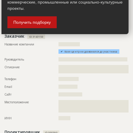
коммерческие, промышленные или социально-культурные
Местоположение
??????????????????????????????????????????????????????????
??????????????????????????????????????????????????????????
проекты.
??????????????????????????????????????????????????????????
????????????????????????????????
Получить подборку
ИНН
??????????
Заказчик
ID 3143150
Название компании
??????????????????
Колл-центр не дозвонился до участника
Руководитель
??????????????????????????????????????????????????????????
Описание
??????????????????????????????????????????????????????????
??????????????????????????????????????????
Телефон
?????????????????
Email
????????????????
Сайт
????????????????????
Местоположение
??????????????????????????????????????????????????????????
??????????????????????????????????????????????????????????
?????????????????????????????????????????????
ИНН
??????????
Проектировщик
ID 500390