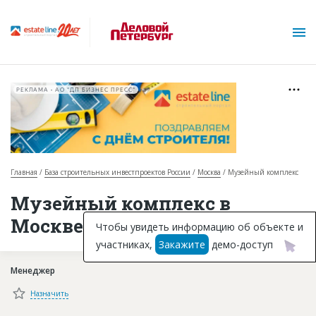
РЕКЛАМА • АО "ДП БИЗНЕС ПРЕСС"
Главная
База строительных инвестпроектов России
Москва
Музейный комплекс
О проекте
Музейный комплекс в
Москве
Горячие объекты
Чтобы увидеть информацию об объекте и
участниках,
Закажите
демо-доступ
База строящихся объектов
Менеджер
Инвестпроекты
Назначить
Глоссарий