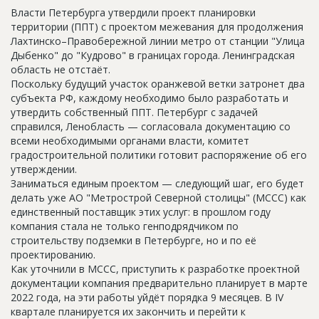
Новости
Власти Петербурга утвердили проект планировки
территории (ППТ) с проектом межевания для продолжения
Платные услуги
Лахтинско–Правобережной линии метро от станции "Улица
Дыбенко" до "Кудрово" в границах города. Ленинградская
Пресс-релизы
область не отстаёт.
Поскольку будущий участок оранжевой ветки затронет два
Правила работы
субъекта РФ, каждому необходимо было разработать и
утвердить собственный ППТ. Петербург с задачей
Контакты
справился, Ленобласть — согласовала документацию со
всеми необходимыми органами власти, комитет
Личный кабинет
градостроительной политики готовит распоряжение об его
утверждении.
Заниматься единым проектом — следующий шаг, его будет
делать уже АО "Метрострой Северной столицы" (МССС) как
единственный поставщик этих услуг: в прошлом году
компания стала не только генподрядчиком по
строительству подземки в Петербурге, но и по её
проектированию.
Как уточнили в МССС, приступить к разработке проектной
документации компания предварительно планирует в марте
2022 года, на эти работы уйдёт порядка 9 месяцев. В IV
квартале планируется их закончить и перейти к