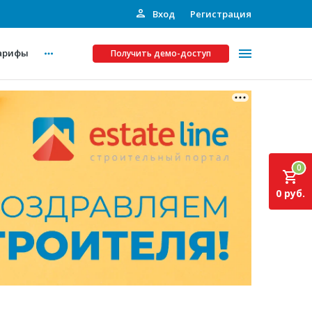
Вход
Регистрация
арифы
Получить демо-доступ
Платные услуги
ства
Рекламодателям
0
Call-центр
0 руб.
Инвестпроекты
ты
Подписка на Базу
Пресс-релизы
Правила работы