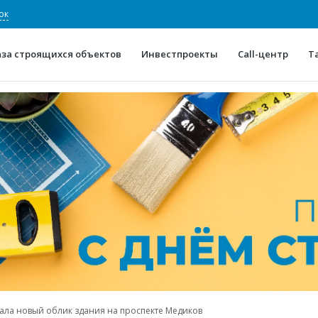
ок
аза строящихся объектов
Инвестпроекты
Call-центр
Т
О проекте
Конкурентные преимуще
Отзывы
Горячие объек
Глоссарий
Новости
ала новый облик здания на проспекте Медиков