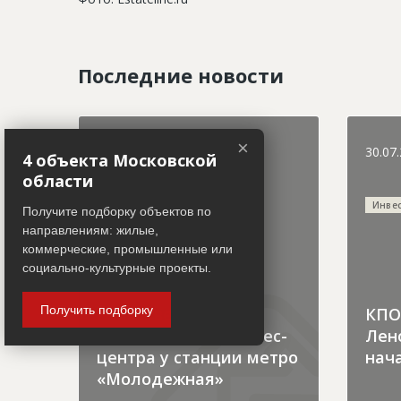
Последние новости
×
31.07.2026
30.07
4 объекта Московской
области
Городская хроника
Инве
Получите подборку объектов по
направлениям: жилые,
коммерческие, промышленные или
социально-культурные проекты.
Получить подборку
В Москве началось
КПО 
строительство бизнес-
Лен
центра у станции метро
нача
«Молодежная»