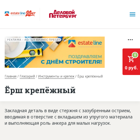
РЕКЛАМА • АО "ДП БИЗНЕС ПРЕСС"
0
0 руб.
Главная
Глоссарий
Инструменты и крепеж
Ёрш крепёжный
О проекте
Ёрш крепёжный
Горячие объекты
Закладная деталь в виде стержня с зазубренным острием,
База строящихся объектов
вводимая в отверстие с вкладышем из упругого материала
Инвестпроекты
и выполняющая роль анкера для малых нагрузок.
Глоссарий