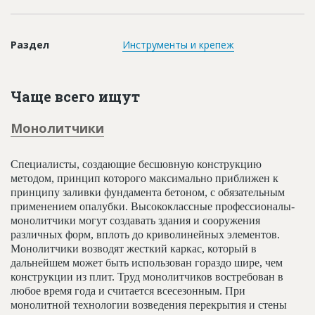
Новости
Платные услуги
Раздел
Инструменты и крепеж
Пресс-релизы
Правила работы
Чаще всего ищут
Контакты
Монолитчики
Личный кабинет
Специалисты, создающие бесшовную конструкцию
методом, принцип которого максимально приближен к
принципу заливки фундамента бетоном, с обязательным
применением опалубки. Высококлассные профессионалы-
монолитчики могут создавать здания и сооружения
различных форм, вплоть до криволинейных элементов.
Монолитчики возводят жесткий каркас, который в
дальнейшем может быть использован гораздо шире, чем
конструкции из плит. Труд монолитчиков востребован в
любое время года и считается всесезонным. При
монолитной технологии возведения перекрытия и стены