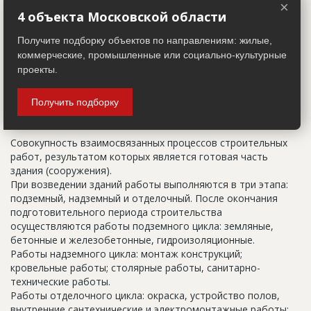
×
указанный в правоустанавливающих документах. Иногда
4 объекта Московской области
строительные организации делают свои добавления
(например, вторая очередь). В официальных документах
Получите подборку объектов по направлениям: жилые,
должен присутствовать официальный строительный адрес,
коммерческие, промышленные или социально-культурные
а все остальное - это уточнения типа "шестикомнатная
проекты.
квартира с большой кладовой", которые годятся только
для переговоров.
Получить подборку
Цикл строительства
Совокупность взаимосвязанных процессов строительных
работ, результатом которых является готовая часть
здания (сооружения).
При возведении зданий работы выполняются в три этапа:
подземный, надземный и отделочный. После окончания
подготовительного периода строительства
осуществляются работы подземного цикла: земляные,
бетонные и железобетонные, гидроизоляционные.
Работы надземного цикла: монтаж конструкций;
кровельные работы; столярные работы, санитарно-
технические работы.
Работы отделочного цикла: окраска, устройство полов,
внутренние сантехнические и электромонтажные работы;