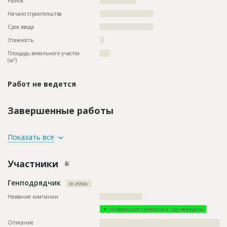
Рынок
??????????????????
Начало строительства
?????????????????????
Срок ввода
?????????????????????
Этажность
??
Площадь земельного участка
????
2
(м
)
Работ не ведется
Завершенные работы
ID
110744
Показать все
Название
Продолжаются внутренние работы при
строительстве жилого комплекса
Участники
Дата обновления
??????????
Генподрядчик
Описание
??????????????????????????????????????????????????????????
ID 25556
??????????????????????????????????????????????????????????
????????????????????????????????????????????????????????
Название компании
?????????????????????
Этап строительства
Внутренние и отделочные работы
Информация проверена и подтверждена
Ответственный
???????????????????????????????????????????????
Описание
??????????????????????????????????????????????????????????