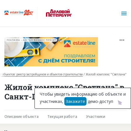
РЕКЛАМА • АО "ДП БИЗНЕС ПРЕСС"
я объектов: реестр застройщиков и объектов строительства
Жилой комплекс "Светлана"
О проекте
Жилой комплекс "Светлана" в
Горячие объекты
Чтобы увидеть информацию об объекте и
Санкт-Петербурге
участниках,
Закажите
демо-доступ
База строящихся объектов
Инвестпроекты
Описание объекта
Текущая работа
Участники
Глоссарий