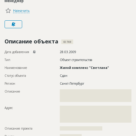
Менеджер
Новости
Назначить
Платные услуги
Пресс-релизы
Правила работы
Описание объекта
ID 769
Контакты
Дата добавления
28.03.2009
Тип
Объект строительства
Личный кабинет
Наименование
Жилой комплекс "Светлана"
Статус объекта
Сдан
Регион
Санкт-Петербург
Описание
??????????????????????????????????????????????????????????
??????????????????????????????????????????????????????????
?
Адрес
??????????????????????????????????????????????????????????
??????????????????????????????????????????????????????????
??????????????????????????????????????????????????????????
??????????????????????
Описание проекта
???????????????????????????????????