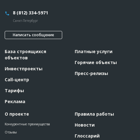
комплекса
Дата обновления
??????????
8 (812) 334-5971
Описание
??????????????????????????????????????????????????????????
Санкт-Петербург
???????????????????????????????????????????????????
Этап строительства
Общестроительные работы
Написать сообщение
ID
66933
База строящихся
Платные услуги
Название
Монтаж стеновых панелей при строительстве
жилого комплекса
объектов
Горячие объекты
Дата обновления
??????????
Инвестпроекты
Описание
??????????????????????????????????????????????????????????
Пресс-релизы
??????????????????????????????????????????????????????????
Call-центр
???????????????????????????????????????????????????????
Этап строительства
Общестроительные работы
Тарифы
Реклама
ID
65183
Название
Остекление фасада при строительстве жилого
О проекте
Правила работы
комплекса
Дата обновления
??????????
Конкурентные преимущества
Новости
Описание
??????????????????????????????????????????????????????????
Отзывы
Глоссарий
??????????????????????????????????????????????????????????