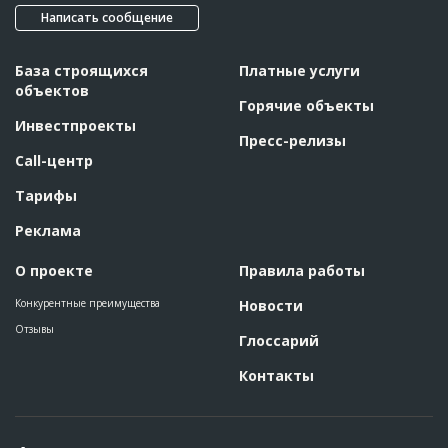
???????????????????????????????????????????????
Написать сообщение
???????????????????????????????????????????????
??
Предполагаемые потребности
??????????????????????????????????????????????????????????
База строящихся
Платные услуги
??????????????????????????????????????????????????????????
объектов
??????????????????????????????????????????????????????????
??????????????????????????????????????????????????????????
Горячие объекты
??????????????????????????????????????????????????????????
Инвестпроекты
???????
Пресс-релизы
Call-центр
Тарифы
Реклама
О проекте
Правила работы
Конкурентные преимущества
Новости
Отзывы
Глоссарий
Контакты