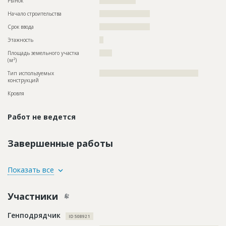
Рынок
??????????????????
Начало строительства
????????????????????
Срок ввода
????????????????????
Этажность
??
Площадь земельного участка
?????
2
(м
)
Тип используемых
?????????????????????????????????????????????????
конструкций
Кровля
Работ не ведется
Завершенные работы
ID
2597517
Показать все
Название
Отделка помещений
Участники
Дата обновления
??????????
Описание
??????????????????????????????????????????????????????????
Генподрядчик
?????????????????????????????
ID 508921