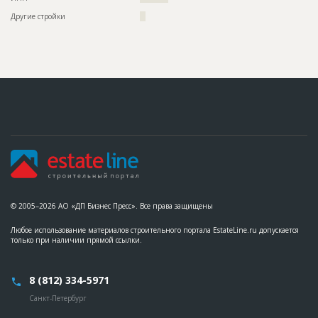
Название
Фундаментные работы
Другие стройки
??
Дата обновления
??????????
Описание
??????????????????????????????????????????????????????????
???????????????
Этап строительства
Нулевой цикл
Ответственный
???????????????????????????????????????????????
???????????????????????????????????????????????
???????????????????????????????????????????????
??????????
Предполагаемые потребности
??????????????????????????????????????????????????????????
??????????????????????????????????????????????????????????
???????????????????????????????
ID
160492
© 2005–2026 АО «ДП Бизнес Пресс». Все права защищены
Название
Подготовка участка к строительству
Дата обновления
??????????
Любое использование материалов строительного портала EstateLine.ru допускается
только при наличии прямой ссылки.
Описание
??????????????????????????????????????????????????????????
??????????????????????????????????????????????????????????
??????????????????????????????????????????????????????????
???????
8 (812) 334-5971
Этап строительства
Нулевой цикл
Санкт-Петербург
Ответственный
???????????????????????????????????????????????