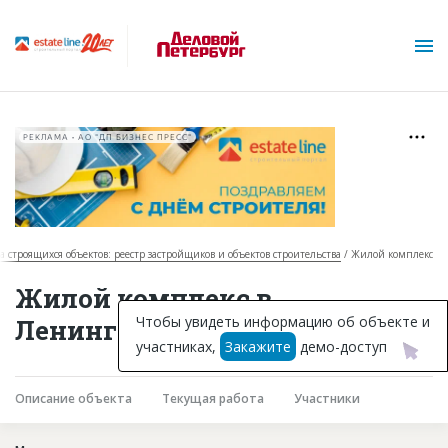
РЕКЛАМА • АО "ДП БИЗНЕС ПРЕСС"
за строящихся объектов: реестр застройщиков и объектов строительства
Жилой комплекс
О проекте
Жилой комплекс в
Горячие объекты
Чтобы увидеть информацию об объекте и
Ленинградской области
участниках,
Закажите
демо-доступ
База строящихся объектов
Инвестпроекты
Описание объекта
Текущая работа
Участники
Глоссарий