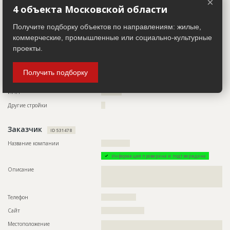
×
4 объекта Московской области
Телефон
?????????????????
Факс
???????????????????????????
Получите подборку объектов по направлениям: жилые,
коммерческие, промышленные или социально-культурные
Email
??????????????????????????????????????????
проекты.
Сайт
???????????????
Местоположение
??????????????????????????????????????????????????????????
??????????????????????????????????????????????????????????
Получить подборку
???????????????????????????????????
ИНН
??????????
Другие стройки
??
Заказчик
ID 531478
Название компании
??????????????
Информация проверена и подтверждена
Описание
??????????????????????????????????????????????????????????
??????????????????????????????????????????????????????????
????????????????????????????????
Телефон
?????????????????
Сайт
?????????????????????
Местоположение
??????????????????????????????????????????????????????????