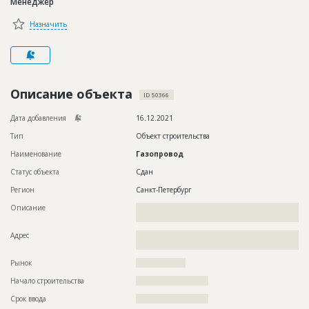
Менеджер
Новости
Назначить
Платные услуги
Пресс-релизы
Правила работы
Описание объекта
ID 50366
Контакты
Дата добавления
16.12.2021
Тип
Объект строительства
Личный кабинет
Наименование
Газопровод
Статус объекта
Сдан
Регион
Санкт-Петербург
Описание
??????????????????????????????????????????????????????????
????????????????????????????????????
Адрес
??????????????????????????????????????????????????????????
????????????????????????????????????????????????
Рынок
??????????????????
Начало строительства
?????????????????????
Срок ввода
?????????????????????