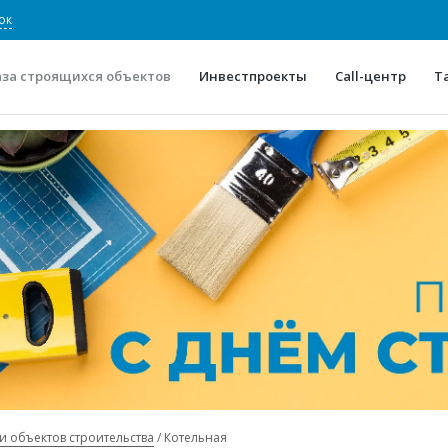
ок
аза строящихся объектов
Инвестпроекты
Call-центр
Т
О проекте
Конкурентные преимуще
Отзывы
Горячие объек
Глоссарий
Новости
и объектов строительства
Котельная