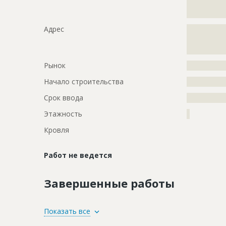
?????????????
?????????????
Адрес
?????????????
?????????????
?????????????
Рынок
?????????????
Начало строительства
???????????
Срок ввода
???????????
Этажность
?
Кровля
Работ не ведется
Завершенные работы
ID
1922130
Показать все