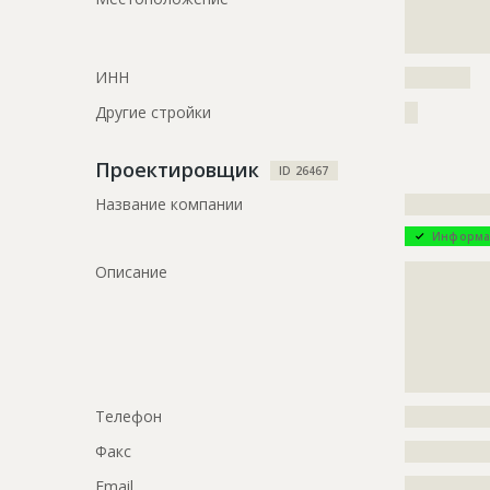
?????????????
?????????????
?????????????
Этап строительства
Внутренни
ИНН
??????????
Ответственный
???????????
Другие стройки
??
???????????
???????????
???????????
Проектировщик
ID 26467
??????????
Название компании
?????????????
Предполагаемые потребности
?????????????
?????????????
Информа
?????????????
Описание
?????????????
?????????????
ID
1412049
?????????????
?????????????
Название
Монтаж ка
?????????????
?????????????
Дата обновления
??????????
Телефон
?????????????
Описание
?????????????
?????????????
Факс
?????????????
Этап строительства
Общестрои
Email
?????????????