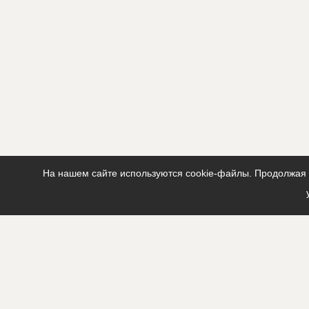
???????????
??????????
Предполагаемые потребности
?????????????
?????????????
На нашем сайте используются cookie-файлы. Продолжая п