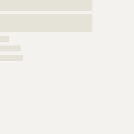
???????????????????????????????????????????????????
?????????????????????
???????????????????????????????????????????????????
???????????????????????????????????????????????????
????????????????????
?????
??????????
???????????