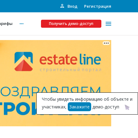
Вход
Регистрация
арифы
Получить демо-доступ
Платные услуги
ства
Рекламодателям
Call-центр
Инвестпроекты
ты
Чтобы увидеть информацию об объекте и
Подписка на Базу
участниках,
Закажите
демо-доступ
Пресс-релизы
Правила работы