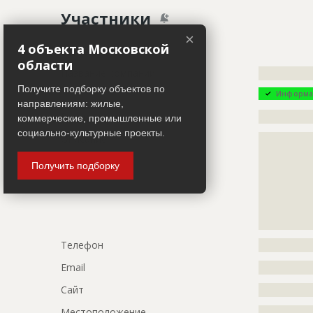
Название
Отделка п
Участники
Дата обновления
??????????
×
Описание
?????????????
4 объекта Московской
Заказчик
ID 495081
?????????????
области
Название компании
?????????????
Этап строительства
Внутренни
Получите подборку объектов по
Информа
Ответственный
???????????
направлениям: жилые,
Руководитель
?????????????
???????????
коммерческие, промышленные или
???????????
социально-культурные проекты.
Описание
?????????????
???????????
?????????????
??????????
Получить подборку
?????????????
?????????????
Предполагаемые потребности
?????????????
?????????????
?????????????
?????????????
?????????????
?????????????
Телефон
?????????????
ID
1604755
Email
?????????????
Название
Отделка п
Сайт
?????????????
Дата обновления
??????????
Местоположение
?????????????
Описание
?????????????