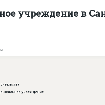
ное учреждение в Са
ки
роительства
дошкольное учреждение