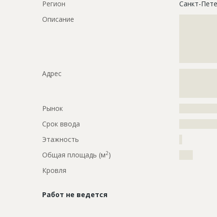
Регион
Санкт-Пете
Описание
?????????????
?????????????
?????????????
?????????????
?????????????
Адрес
?????????????
?????????????
?????????????
Рынок
?????????????
Срок ввода
???????????
Этажность
?
2
Общая площадь (м
)
????
Кровля
Работ не ведется