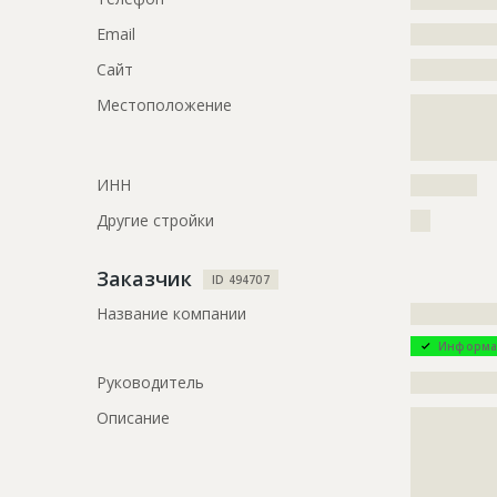
?????????????
??
Email
?????????????
Сайт
?????????????
ID
1680636
Местоположение
?????????????
Название
Монтаж ка
?????????????
?
Дата обновления
??????????
ИНН
??????????
Описание
?????????????
?
Другие стройки
???
Этап строительства
Общестрои
Заказчик
Ответственный
???????????
ID 494707
???????????
Название компании
?????????????
???????????
???????????
Информа
???????????
Руководитель
?????????????
???????????
Описание
?????????????
Предполагаемые потребности
?????????????
?????????????
?????????????
?????????????
?????????????
?????????????