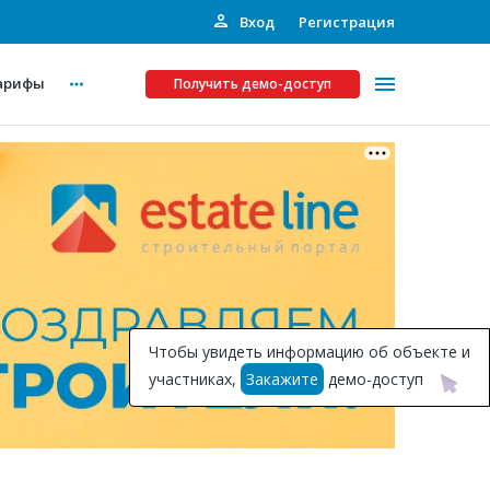
Вход
Регистрация
арифы
Получить демо-доступ
Платные услуги
ства
Рекламодателям
Call-центр
Инвестпроекты
ты
Чтобы увидеть информацию об объекте и
Подписка на Базу
участниках,
Закажите
демо-доступ
Пресс-релизы
Правила работы