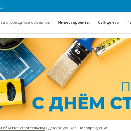
ок
аза строящихся объектов
Инвестпроекты
Call-центр
Т
О проекте
Конкурентные преимуще
Отзывы
Горячие объек
Глоссарий
Новости
и объектов строительства
Детское дошкольное учреждение