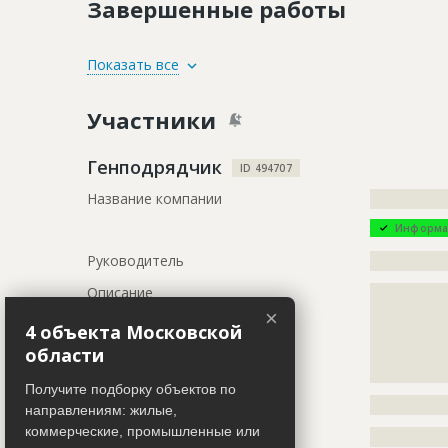
Завершенные работы
ID
2228339
Показать все
Название
Отделка п
Участники
Дата обновления
??????????
Описание
?????????????
Генподрядчик
ID 494707
?????????????
Название компании
?????????????
?????????????
Информа
Этап строительства
Внутренни
Руководитель
?????????????
Ответственный
???????????
???????????
Описание
?????????????
???????????
?????????????
×
???????????
4 объекта Московской
?????????????
???????????
области
?????????????
???????????
?????????????
Получите подборку объектов по
Предполагаемые потребности
?????????????
Телефон
?????????????
направлениям: жилые,
?????????????
коммерческие, промышленные или
?????????????
Email
?????????????