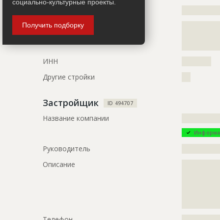
социально-культурные проекты.
Сайт
?????????????
ID
1904677
Получить подборку
Местоположение
?????????????
Название
Отделка ф
?????????????
?
Дата обновления
??????????
ИНН
??????????
Описание
?????????????
?????????????
Другие стройки
???
?????????????
Этап строительства
Фасадные 
Застройщик
ID 494707
Ответственный
???????????
Название компании
?????????????
???????????
Информа
???????????
???????????
Руководитель
?????????????
???????????
Описание
?????????????
???????????
?????????????
Предполагаемые потребности
?????????????
?????????????
?????????????
?????????????
?????????????
?????????????
?????????????
Телефон
?????????????