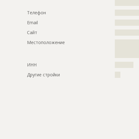
?????????????
ID
157889
Телефон
?????????????
Название
Подготови
Email
?????????????
Дата обновления
??????????
Сайт
?????????????
Описание
?????????????
Местоположение
?????????????
?????????????
?????????????
?????????????
?
Этап строительства
Изыскател
ИНН
??????????
Ответственный
???????????
Другие стройки
???
???????????
???????????
???????????
Предполагаемые потребности
?????????????
?????????????