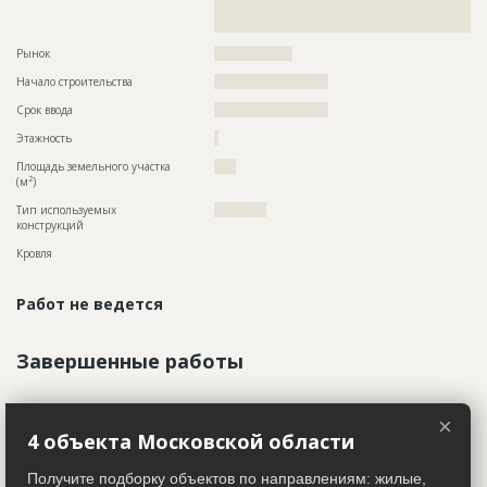
??????????????????????????????????????????????????????????
???????????????????????????????????
Рынок
??????????????????
Начало строительства
?????????????????????
Срок ввода
?????????????????????
Этажность
?
Площадь земельного участка
????
2
(м
)
Тип используемых
????????????
конструкций
Кровля
Работ не ведется
Завершенные работы
ID
1352021
Показать все
×
4 объекта Московской области
Название
Подготовка участка к строительству
Участники
Дата обновления
??????????
Получите подборку объектов по направлениям: жилые,