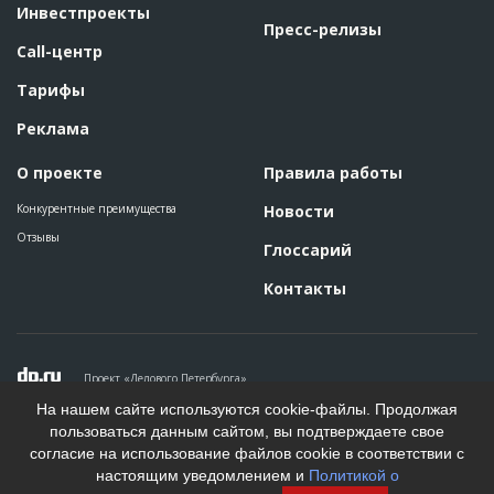
Инвестпроекты
Пресс-релизы
Call-центр
Тарифы
Реклама
О проекте
Правила работы
Конкурентные преимущества
Новости
Отзывы
Глоссарий
Контакты
Проект «Делового Петербурга»
Политика конфиденциальности
На нашем сайте используются cookie-файлы. Продолжая
Пользовательское соглашение
пользоваться данным сайтом, вы подтверждаете свое
На информационном ресурсе применяются рекомендательные
согласие на использование файлов cookie в соответствии с
технологии. Подробнее.
настоящим уведомлением и
Политикой о