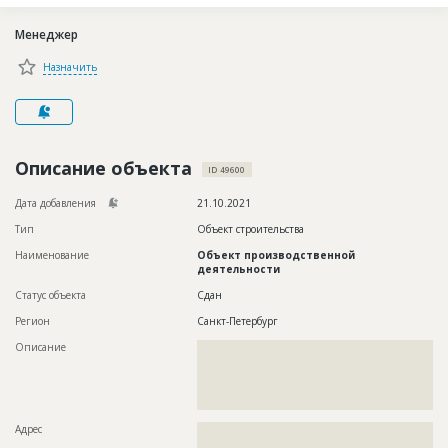
Новости
Менеджер
Платные услуги
Назначить
Пресс-релизы
Правила работы
Контакты
Описание объекта
ID 49600
Личный кабинет
Дата добавления
21.10.2021
Тип
Объект строительства
Наименование
Объект производственной
деятельности
Статус объекта
Сдан
Регион
Санкт-Петербург
Описание
??????????????????????????????????????????????????????????
??????????????????????????????????????????????????????????
??????????????????????????????????????????????????????????
??????????????????????????????????????????????????????????
??????????????????????????????????
Адрес
??????????????????????????????????????????????????????????
??????????????????????????????????????????????????????????