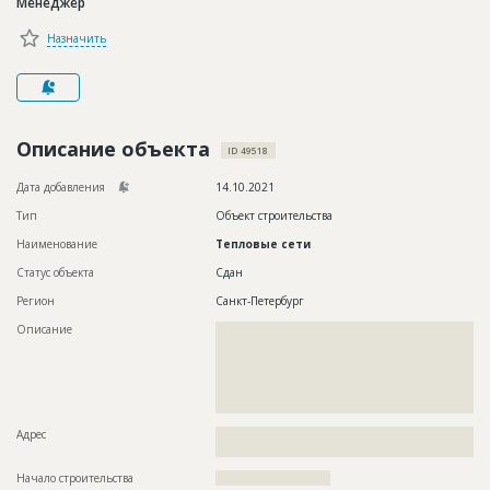
Менеджер
Новости
Назначить
Платные услуги
Пресс-релизы
Правила работы
Описание объекта
ID 49518
Контакты
Дата добавления
14.10.2021
Тип
Объект строительства
Личный кабинет
Наименование
Тепловые сети
Статус объекта
Сдан
Регион
Санкт-Петербург
Описание
??????????????????????????????????????????????????????????
??????????????????????????????????????????????????????????
??????????????????????????????????????????????????????????
??????????????????????????????????????????????????????????
??????????????????????????????????????????????????????????
??????
Адрес
??????????????????????????????????????????????????????????
????????????
Начало строительства
?????????????????????