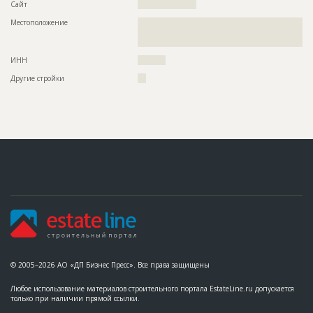
Сайт
?????????????????????
Местоположение
??????????????????????????????????????????????????????????
??????????????????????????????????????????????????????????
???????????????
ИНН
??????????
Другие стройки
???
© 2005–2026 АО «ДП Бизнес Пресс». Все права защищены
Любое использование материалов строительного портала EstateLine.ru допускается
только при наличии прямой ссылки.