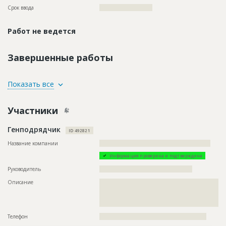
Срок ввода
?????????????????????
Работ не ведется
Завершенные работы
ID
1385607
Показать все
Название
Рытьё траншей
Участники
Дата обновления
??????????
Описание
??????????????????????????????????????????????????????????
Генподрядчик
??????????????????????????????????
ID 492821
Этап строительства
Нулевой цикл
Название компании
???????????????????????????????????????????????????????
Ответственный
???????????????????????????????????????????????
Информация проверена и подтверждена
???????????????????????????????????????????????
???????????????????????????????????????????????
Руководитель
??????????????????????????????????????????????
???????????????????????????????????????????????
Описание
??????????????????????????????????????????????????????????
???????????????????????????????????????????????
??????????????????????????????????????????????????????????
???????????????????????????????????????????????
??????????????????????????????????????????????????????????
?????????????????????????????????????????????
??????????????
Предполагаемые потребности
??????????????????????????????????????????????????????????
Телефон
?????????????????????????????????????????????????????
??????????????????????????????????????????????????????????
??????????????????????????????????????????????????????????