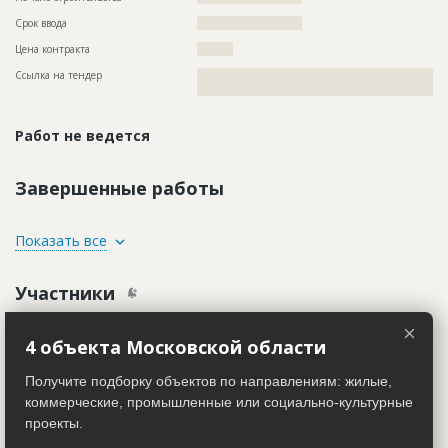
Срок ввода
?????????????????????
Цена контракта
?????????
Ссылка на тендер
??????????????????????????????????????????????????????????
??????????????????????????????????????
Работ не ведется
Завершенные работы
ID
155658
Показать все
Название
Поиск пректировщика
Участники
Дата обновления
??????????
Описание
??????????????????????????????????????????????????????????
×
Заказчик
??????????????????????????????????????????????????????????
ID 527430
4 объекта Московской области
??????????????????????????????????????????????????????????
??????????????????????????????????????????????????????????
Название компании
??????????????????????????????????????????????????????????
??????????????????????????????????????????????????????????
??????????????????????????????????????????????????????????
Получите подборку объектов по направлениям: жилые,
??????????????????????????????????????????????????????????
??????????????????????????????????????????????????????????
?????
???????????????????????????????????????????
коммерческие, промышленные или социально-культурные
проекты.
Этап строительства
Изыскательские работы и проектирование
Информация проверена и подтверждена