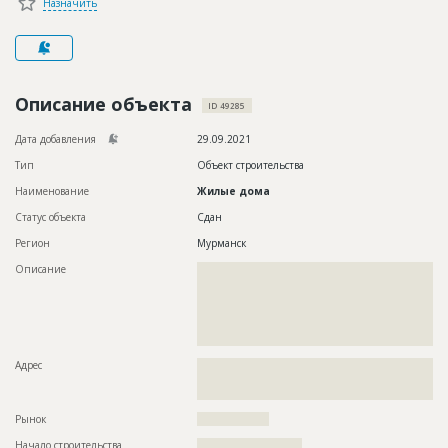
Назначить
Новости
Платные услуги
Пресс-релизы
Описание объекта
ID 49285
Правила работы
Дата добавления
29.09.2021
Контакты
Тип
Объект строительства
Наименование
Жилые дома
Личный кабинет
Статус объекта
Сдан
Регион
Мурманск
Описание
??????????????????????????????????????????????????????????
??????????????????????????????????????????????????????????
??????????????????????????????????????????????????????????
??????????????????????????????????????????????????????????
??????????????????????????????????????????????????????????
?????
Адрес
??????????????????????????????????????????????????????????
??????????????????????????????????????????????????????????
?????????????????????
Рынок
??????????????????
Начало строительства
?????????????????????