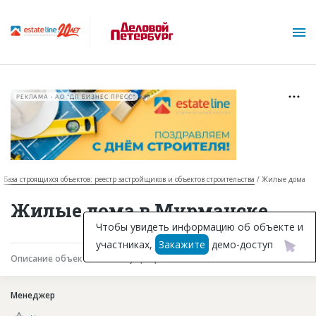
РЕКЛАМА • АО "ДП БИЗНЕС ПРЕСС"
База строящихся объектов: реестр застройщиков и объектов строительства
Жилые дома
О проекте
Жилые дома в Мурманске
Горячие объекты
Чтобы увидеть информацию об объекте и
участниках,
Закажите
демо-доступ
База строящихся объектов
Описание объекта
Текущая работа
Участники
Инвестпроекты
Менеджер
Глоссарий