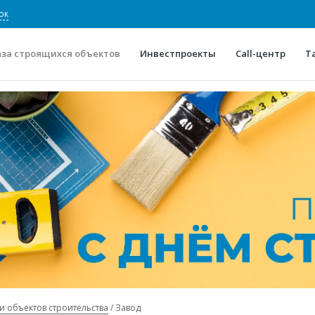
ок
аза строящихся объектов
Инвестпроекты
Call-центр
Т
О проекте
Конкурентные преимуще
Отзывы
Горячие объек
Глоссарий
Новости
и объектов строительства
Завод