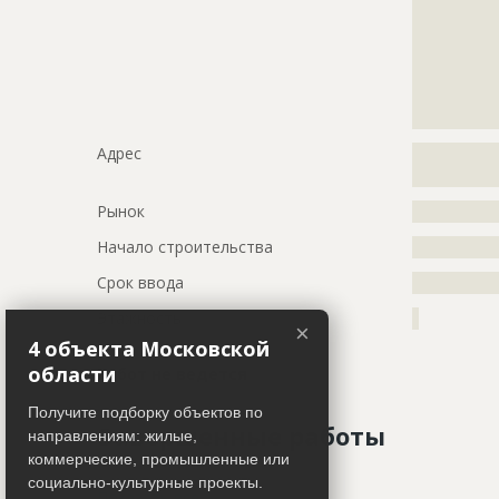
?????????????
?????????????
?????????????
?????????????
?????????????
?????????????
Адрес
?????????????
?????????????
Рынок
?????????????
Начало строительства
???????????
Срок ввода
???????????
Этажность
?
×
4 объекта Московской
области
Работ не ведется
Получите подборку объектов по
Завершенные работы
направлениям: жилые,
коммерческие, промышленные или
социально-культурные проекты.
ID
2192231
Показать все