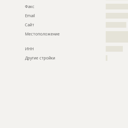
Дата обновления
??????????
Факс
?????????????
Описание
?????????????
Email
?????????????
?????????????
Сайт
????????????
?????????????
?????????????
Местоположение
?????????????
?????????????
Этап строительства
Изыскател
ИНН
??????????
Ответственный
???????????
???????????
Другие стройки
?
???????????
???????????
???????????
???????????
????
Предполагаемые потребности
?????????????
?????????????