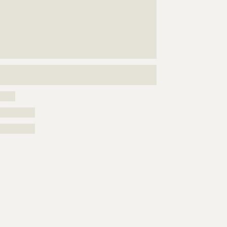
???????????????????????????????????????????????????
???????????????????????????????????????????????????
???????????????????????????????????????????????????
???????????????????????????????????????????????????
???????????????????????????????????????????????????
??????
???????????????????????????????????????????????????
??????????
?????
??????????
??????????