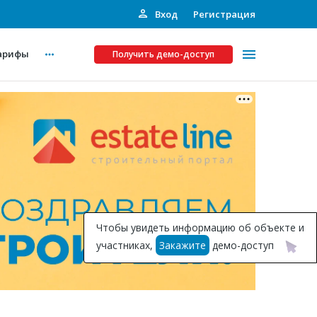
Вход
Регистрация
арифы
Получить демо-доступ
Платные услуги
ства
Рекламодателям
Call-центр
Инвестпроекты
ты
Чтобы увидеть информацию об объекте и
Подписка на Базу
участниках,
Закажите
демо-доступ
Пресс-релизы
Правила работы