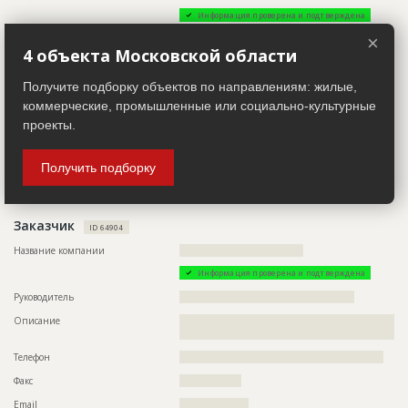
Ответственный
???????????????????????????????????????????????
Информация проверена и подтверждена
???????????????????????????????????????????????
×
??????????????????????????????????????
Описание
??????????????????????????????????????????????????????????
4 объекта Московской области
??????????????????????
Предполагаемые потребности
??????????????????????????????????????????????????????????
???????????????
Телефон
????????????????????????????????????
Получите подборку объектов по направлениям: жилые,
Email
?????????????????????????
коммерческие, промышленные или социально-культурные
Сайт
?????????????????
проекты.
Местоположение
??????????????????????????????????????????????????????????
??????????????????????????????????
Получить подборку
ИНН
??????????
Заказчик
ID 64904
Название компании
??????????????????????????????????
Информация проверена и подтверждена
Руководитель
????????????????????????????????????????????????
Описание
??????????????????????????????????????????????????????????
???????????????????????????????????????
Телефон
????????????????????????????????????????????????????????
Факс
?????????????????
Email
???????????????????