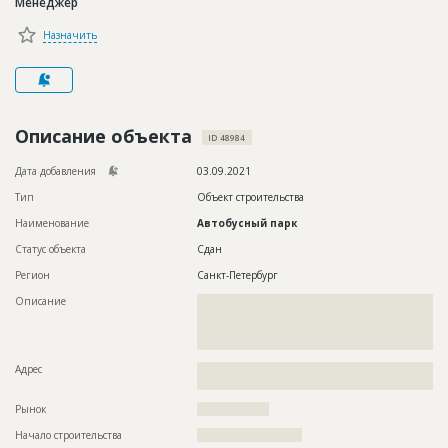
Менеджер
Новости
Назначить
Платные услуги
Пресс-релизы
Правила работы
Описание объекта
ID 48984
Контакты
Дата добавления
03.09.2021
Тип
Объект строительства
Личный кабинет
Наименование
Автобусный парк
Статус объекта
Сдан
Регион
Санкт-Петербург
Описание
??????????????????????????????????????????????????????????
??????????????????????????????????????????????????????????
??????????????????????????????????????????????????????????
?????????????????????
Адрес
??????????????????????????????????????????????????????????
?????????????????????????
Рынок
??????????????????
Начало строительства
?????????????????????