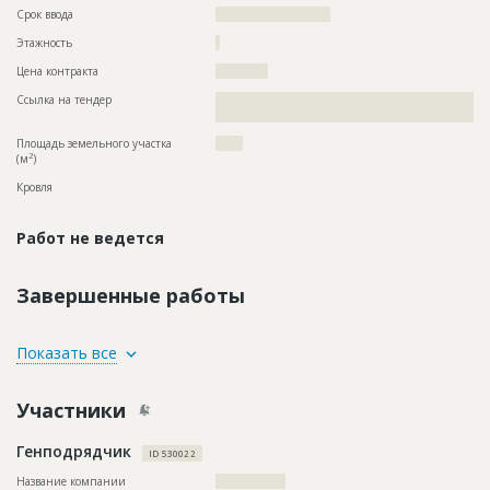
Срок ввода
?????????????????????
Этажность
?
Цена контракта
????????????
Ссылка на тендер
??????????????????????????????????????????????????????????
?????????????????????????????????????
Площадь земельного участка
?????
2
(м
)
Кровля
Работ не ведется
Завершенные работы
ID
154680
Показать все
Название
Монтаж каркаса
Участники
Дата обновления
??????????
Описание
??????????????????????????????????????????????????????????
Генподрядчик
?????????????????
ID 530022
Этап строительства
Общестроительные работы
Название компании
????????????????