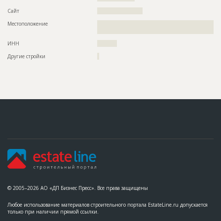
Сайт
???????????????????????
Местоположение
??????????????????????????????????????????????????????????
?????????????????????????????????????????????????????????
ИНН
??????????
Другие стройки
?
© 2005–2026 АО «ДП Бизнес Пресс». Все права защищены
Любое использование материалов строительного портала EstateLine.ru допускается
только при наличии прямой ссылки.