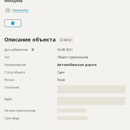
Менеджер
Новости
Назначить
Платные услуги
Пресс-релизы
Правила работы
Описание объекта
ID 48710
Контакты
Дата добавления
16.08.2021
Тип
Объект строительства
Личный кабинет
Наименование
Автомобильная дорога
Статус объекта
Сдан
Регион
Псков
Описание
??????????????????????????????????????????????????????????
??????????????????
Адрес
??????????????????????????????????????????????????????????
????????????????????????
Начало строительства
????????????????????
Срок ввода
?????????????????????