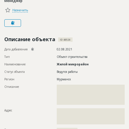
Менеджер
Новости
Назначить
Платные услуги
Пресс-релизы
Правила работы
Описание объекта
ID 48526
Контакты
Дата добавления
02.08.2021
Тип
Объект строительства
Личный кабинет
Наименование
Жилой микрорайон
Статус объекта
Ведутся работы
Регион
Мурманск
Описание
??????????????????????????????????????????????????????????
??????????????????????????????????????????????????????????
??????????????????????????????????????????????????????????
??????????????????????????????????????????????????????????
????????????????????????????????????????????
Адрес
??????????????????????????????????????????????????????????
??????????????????????????????????????????????????????????
??????????????????????????????????????????????????????????
???????