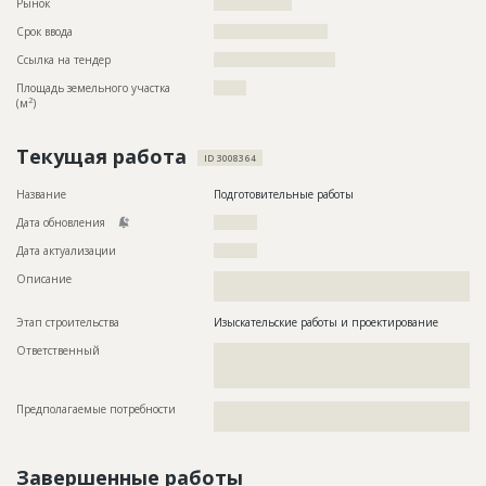
Рынок
??????????????????
Срок ввода
?????????????????????
Ссылка на тендер
????????????????????????????
Площадь земельного участка
??????
2
(м
)
Текущая работа
ID 3008364
Название
Подготовительные работы
Дата обновления
??????????
Дата актуализации
??????????
Описание
??????????????????????????????????????????????????????????
?????????????????????????????????
Этап строительства
Изыскательские работы и проектирование
Ответственный
???????????????????????????????????????????????
???????????????????????????????????????????????
??????????????????????
Предполагаемые потребности
??????????????????????????????????????????????????????????
?????????????????????????????????????
Завершенные работы