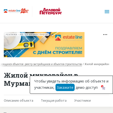
РЕКЛАМА • АО "ДП БИЗНЕС ПРЕСС"
троящихся объектов: реестр застройщиков и объектов строительства
Жилой микрорайон
О проекте
Жилой микрорайон в
Горячие объекты
Чтобы увидеть информацию об объекте и
Мурманске
участниках,
Закажите
демо-доступ
База строящихся объектов
Инвестпроекты
Описание объекта
Текущая работа
Участники
Глоссарий