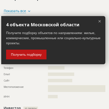
ID
153264
Показать все
Название
Подготовительные работы
×
Участники
Дата обновления
??????????
4 объекта Московской области
Описание
??????????????????????????????????????????????????????????
Заказчик
??????????????????????????????????????????????????????????
Получите подборку объектов по направлениям: жилые,
ID 529549
??????????????????????????????????????????????????????????
коммерческие, промышленные или социально-культурные
??????????????????????????????????????????????????????????
Название компании
??????????????????????????????????????????????????????????
??????????????????????????????????????????????????????????
проекты.
Колл-центр не дозвонился до участника
??????????????????????????????????????????????????????????
??????????????????????????????????????????????????????????
Руководитель
????????????????????????????????????????????
??????????????????????????????????????????????????????????
Получить подборку
??????????????????????????????????????????????????????????
Описание
??????????????????????????????????????????????????????????
??????????????????????????????????????????????????????????
?????
??????????????????????????????????????????????????????????
??????????????????????????????????????????????????????????
Телефон
?????????????????
??????????????????????????????????????????????????????????
??????????????????????????????????????????????????????????
Email
???????????????????????????
??????????????????????????????????????????????????????????
??????????????????????????????????????????????????????????
Сайт
?????????????????????????
?????????????????????????????????????????????????????????
Местоположение
??????????????????????????????????????????????????????????
Этап строительства
Изыскательские работы и проектирование
???????????????????????????????????
Ответственный
???????????????????????????????????????????????
ИНН
??????????
???????????????????????????????????????????????
???????????????????????????????????????????????
???????????????????????????????????????????????
Инвестор
ID 2993804