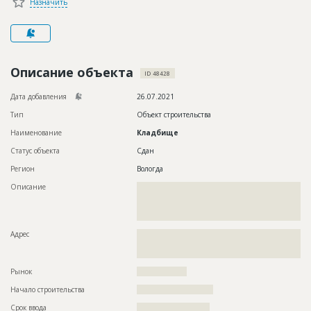
Назначить
Новости
Платные услуги
Пресс-релизы
Описание объекта
ID 48428
Правила работы
Дата добавления
26.07.2021
Контакты
Тип
Объект строительства
Наименование
Кладбище
Личный кабинет
Статус объекта
Сдан
Регион
Вологда
Описание
??????????????????????????????????????????????????????????
??????????????????????????????????????????????????????????
??????????????????????????????????????????????????????????
??????????????????????????????????????
Адрес
??????????????????????????????????????????????????????????
??????????????????????????????????????????????????????????
???????????????????????????????????????????????????????
Рынок
??????????????????
Начало строительства
??????????????????????
Срок ввода
?????????????????????