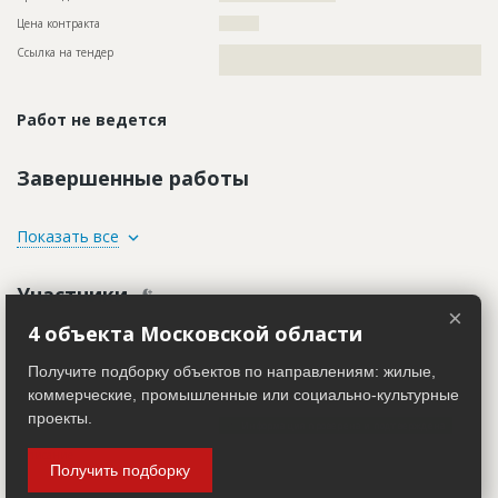
Цена контракта
?????????
Ссылка на тендер
??????????????????????????????????????????????????????????
??????????????????????????????????????
Работ не ведется
Завершенные работы
ID
159416
Показать все
Название
Реконструкция
Участники
Дата обновления
??????????
×
Описание
??????????????????????????????????????????????????????????
4 объекта Московской области
Заказчик
??????????????????????????????????????????????????????????
ID 80286
??????????????????????????????????????????????????????????
Название компании
??????????????????????????????????????????????????????????
Получите подборку объектов по направлениям: жилые,
Этап строительства
Нулевой цикл
??????????????????????????????????????????????????????????
коммерческие, промышленные или социально-культурные
?????????????????
Ответственный
???????????????????????????????????????????????
проекты.
???????????????????????????????????????????????
Информация проверена и подтверждена
?????
Описание
??????????????????????????????????????????????????????????
Предполагаемые потребности
??????????????????????????????????????????????????????????
Получить подборку
????????????????
????????????????????