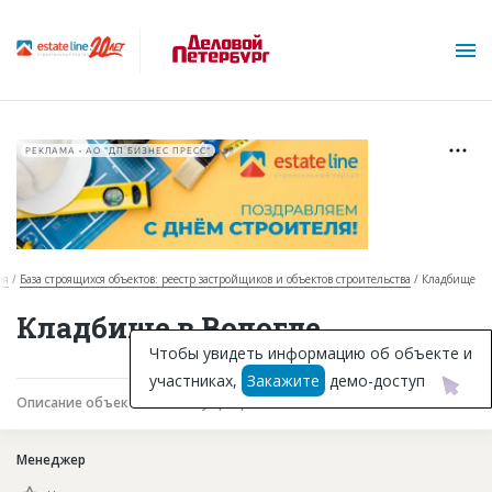
РЕКЛАМА • АО "ДП БИЗНЕС ПРЕСС"
ая
База строящихся объектов: реестр застройщиков и объектов строительства
Кладбище
О проекте
Кладбище в Вологде
Горячие объекты
Чтобы увидеть информацию об объекте и
участниках,
Закажите
демо-доступ
База строящихся объектов
Описание объекта
Текущая работа
Участники
Инвестпроекты
Менеджер
Глоссарий